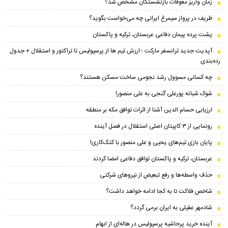
زمان واریز معوقات بازنشستگان مشخص شد؟
ظریف در پرواز سیمرغ ایرانی چه می‌خواست بگوید؟
پشت پرده پیمان دفاعی عربستان، ترکیه و پاکستان
​آپدیت جدید ترانسفر مارکت ؛ ارزش تیم ها از پرسپولیس تا تراکتور و استقلال + جدول
رده‌بندی
چه کسانی مسوول رشد نجومی ساخت مسکن هستند؟
شوک شبانه پورعلی گنجی به علی منصور!
ارزیابی حسام الدین آشنا از اثرات توافق مکه بر منطقه
رونمایی از ۳ کاپیتان اصلی استقلال در فصل آینده
پایان بازی تیم‌های یحیی و علی منصور با کتک‌کاری!
عربستان، ترکیه و پاکستان توافق دفاعی امضا کردند
حذف واسطه‌ها و رفع تبعیض از نیروهای شرکتی
شاخص فلاکت تا به کجا ادامه خواهد داشت؟
شادمهر عقیلی به ایران برمی گردد؟
آینده خرید پرحاشیه‌ پرسپولیس در هاله‌ای از ابهام