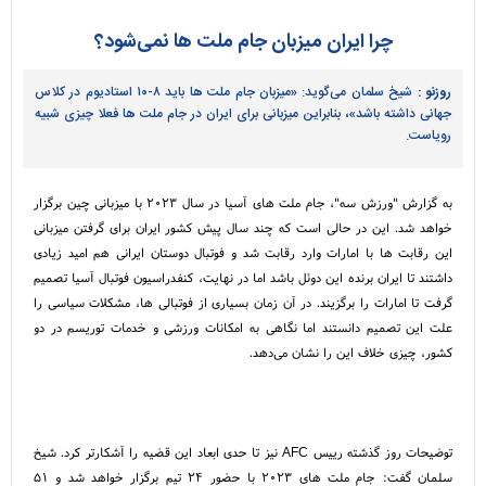
چرا ایران میزبان جام ملت ها نمی‌شود؟
روزنو :
شیخ سلمان می‌گوید: «میزبان جام ملت ها باید ۸-۱۰ استادیوم در کلاس
جهانی داشته باشد»، بنابراین میزبانی برای ایران در جام ملت ها فعلا چیزی شبیه
رویاست.
به گزارش "ورزش سه"، جام ملت های آسیا در سال ۲۰۲۳ با میزبانی چین برگزار
خواهد شد. این در حالی است که چند سال پیش کشور ایران برای گرفتن میزبانی
این رقابت ها با امارات وارد رقابت شد و فوتبال دوستان ایرانی هم امید زیادی
داشتند تا ایران برنده این دوئل باشد اما در نهایت، کنفدراسیون فوتبال آسیا تصمیم
گرفت تا امارات را برگزیند. در آن زمان بسیاری از فوتبالی ها، مشکلات سیاسی را
علت این تصمیم دانستند اما نگاهی به امکانات ورزشی و خدمات توریسم در دو
کشور، چیزی خلاف این را نشان می‌دهد.
توضیحات روز گذشته رییس AFC نیز تا حدی ابعاد این قضیه را آشکارتر کرد. شیخ
سلمان گفت: جام ملت های ۲۰۲۳ با حضور ۲۴ تیم برگزار خواهد شد و ۵۱