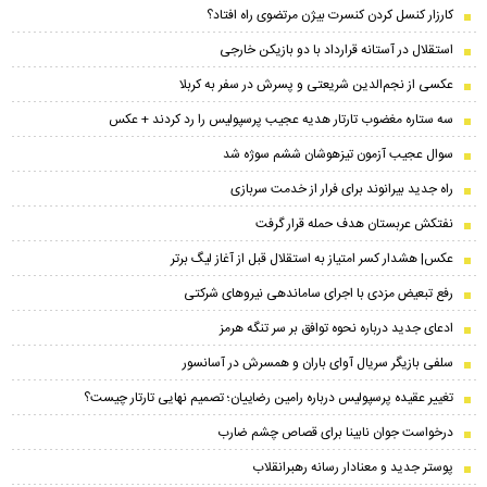
کارزار کنسل کردن کنسرت بیژن مرتضوی راه افتاد؟
استقلال در آستانه قرارداد با دو بازیکن خارجی
عکسی از نجم‌الدین شریعتی و پسرش در سفر به کربلا
سه ستاره مغضوب تارتار هدیه عجیب پرسپولیس را رد کردند + عکس
سوال عجیب آزمون تیزهوشان ششم سوژه شد
راه جدید بیرانوند برای فرار از خدمت سربازی
نفتکش عربستان هدف حمله قرار گرفت
عکس| هشدار کسر امتیاز به استقلال قبل از آغاز لیگ برتر
رفع تبعیض مزدی با اجرای ساماندهی نیروهای شرکتی
ادعای جدید درباره نحوه توافق بر سر تنگه هرمز
سلفی بازیگر سریال آوای باران و همسرش در آسانسور
تغییر عقیده پرسپولیس درباره رامین رضاییان؛ تصمیم نهایی تارتار چیست؟
درخواست جوان نابینا برای قصاص چشم ضارب
پوستر جدید و معنادار رسانه رهبرانقلاب