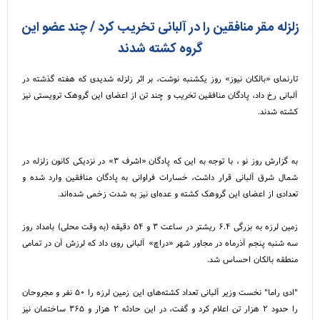
زلزله مقر منافقین را در آلبانی تخریب کرد / چند عضو این
گروه کشته شدند
تارنمای «بالکان نیوز» روز یکشنبه نوشت، بر اثر زلزله شدیدی که هفته گذشته در
آلبانی رخ داد، پادگان منافقین تخریب و چند تن از اعضای این گروهک ترویستی نیز
کشته شدند.
به گزارش روز نو ، با توجه به این که پادگان «اشرف ۳» در نزدیکی کانون زلزله در
شمال شرق آلبانی قرار داشت، خسارات فراوانی به پادگان منافقین وارد شده و
تعدادی از اعضای این گروهک کشته و عده‌ای نیز به شدت زخمی شده‌اند.
زمین لرزه به بزرگی ۶.۴ ریشتر در ساعت ۳ و ۵۴ دقیقه (به وقت محلی) بامداد روز
سه شنبه پنجم آذرماه در مجاور شهر «دراچ» آلبانی روی داد که لرزش آن در تمامی
منطقه بالکان احساس شد.
"ادی راما" نخست وزیر آلبانی تعداد کشته‌های این زمین لرزه را ۵۰ نفر و مجروحان
را حدود ۲ هزار تن اعلام کرد و گفت، در این حادثه ۲ هزار و ۳۶۵ ساختمان نیز