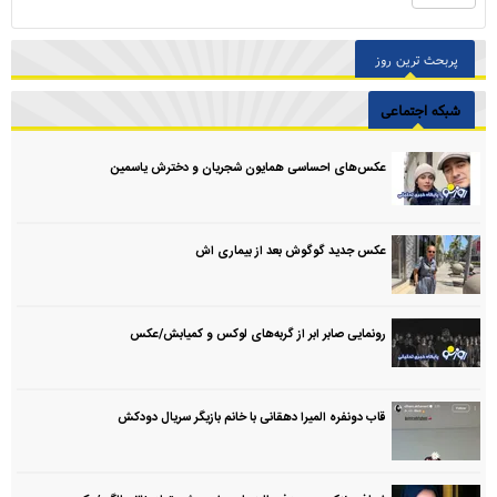
پربحث ترین روز
شبکه اجتماعی
عکس‌های احساسی همایون شجریان و دخترش یاسمین
عکس جدید گوگوش بعد از بیماری اش
رونمایی صابر ابر از گربه‌های لوکس و کمیابش/عکس
قاب دونفره المیرا دهقانی با خانم بازیگر سریال دودکش