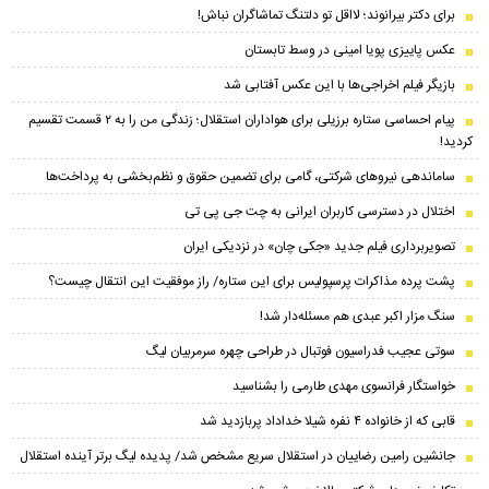
برای دکتر بیرانوند؛ لااقل تو دلتنگ تماشاگران نباش!
عکس پاییزی پویا امینی در وسط تابستان
بازیگر فیلم اخراجی‌ها با این عکس آفتابی شد
پیام احساسی ستاره برزیلی برای هواداران استقلال؛ زندگی من را به ۲ قسمت تقسیم
کردید!
ساماندهی نیروهای شرکتی، گامی برای تضمین حقوق و نظم‌بخشی به پرداخت‌ها
اختلال در دسترسی کاربران ایرانی به چت جی پی تی
تصویربرداری فیلم جدید «جکی چان» در نزدیکی ایران
پشت پرده مذاکرات پرسپولیس برای این ستاره/ راز موفقیت این انتقال چیست؟
سنگ مزار اکبر عبدی هم مسئله‌دار شد!
سوتی عجیب فدراسیون فوتبال در طراحی چهره سرمربیان لیگ
خواستگار فرانسوی مهدی طارمی را بشناسید
قابی که از خانواده ۴ نفره شیلا خداداد پربازدید شد
جانشین رامین رضاییان در استقلال سریع مشخص شد/ پدیده لیگ برتر آینده استقلال