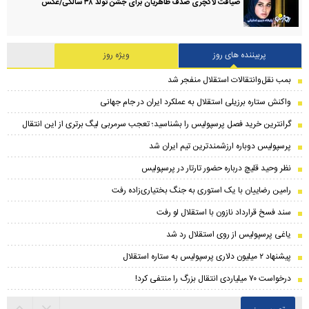
ضیافت لاکچری صدف طاهریان برای جشن تولد ۳۸ سالگی‌/عکس
پربیننده های روز
ویژه روز
بمب نقل‌وانتقالات استقلال منفجر شد
واکنش ستاره برزیلی استقلال به عملکرد ایران در جام جهانی
گرانترین خرید فصل پرسپولیس را بشناسید؛ تعجب سرمربی لیگ برتری از این انتقال
پرسپولیس دوباره ارزشمندترین تیم ایران شد
نظر وحید قلیچ درباره حضور تارتار در پرسپولیس
رامین رضاییان با یک استوری به جنگ بختیاری‌زاده رفت
سند فسخ قرارداد نازون با استقلال لو رفت
یاغی پرسپولیس از روی استقلال رد شد
پیشنهاد ۲ میلیون دلاری پرسپولیس به ستاره استقلال
درخواست ۷۰ میلیاردی انتقال بزرگ را منتفی کرد!
تصویر روز