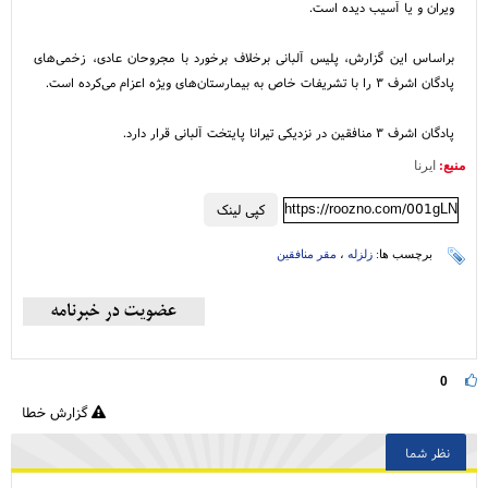
ویران و یا آسیب دیده است.
براساس این گزارش، پلیس آلبانی برخلاف برخورد با مجروحان عادی، زخمی‌های
پادگان اشرف ۳ را با تشریفات خاص به بیمارستان‌های ویژه اعزام می‌کرده است.
پادگان اشرف ۳ منافقین در نزدیکی تیرانا پایتخت آلبانی قرار دارد.
منبع:
ایرنا
https://roozno.com/001gLN
کپی لینک
برچسب ها:
زلزله
،
مقر منافقین
0
گزارش خطا
نظر شما