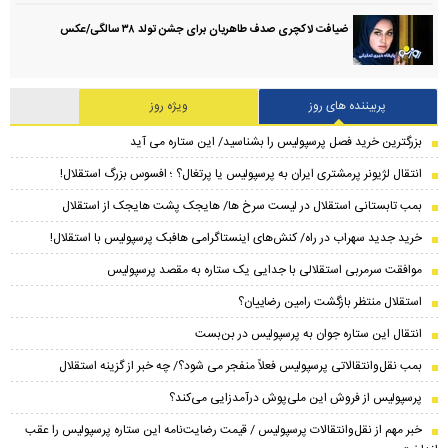
ضیافت لاکچری صدف طاهریان برای جشن تولد ۳۸ سالگی‌/عکس
پربیننده های روز
ویژه روز
بزرگترین خرید فصل پرسپولیس را بشناسید/ این ستاره می آید
انتقال لژیونر پرمشتری ایران به پرسپولیس یا پرتغال؟ ؛ افسوس بزرگ استقلال!
بمب تابستانی استقلال در لیست سرخ ها/ هایجک پشت هایجک از استقلال
خرید جدید سهراب در راه/ کنش‌های اینستاگرامی هافبک پرسپولیس با استقلال!
موافقت سرمربی استقلالی با جدایی یک ستاره به مقصد پرسپولیس
استقلال منتظر بازگشت رامین رضاییان؟
انتقال این ستاره جوان به پرسپولیس در بن‌بست
بمب نقل‌وانتقالاتی پرسپولیس فعلاً منفجر می شود؟/ چه خبر از گزینه استقلال
پرسپولیس از فروش این ملی‌پوش درآمدزایی می‌کند؟
خبر مهم از نقل‌وانتقالات پرسپولیس / قیمت رضایت‌نامه این ستاره پرسپولیس را عقب