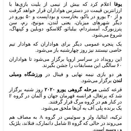
یوفا
اعلام کرد که بیش از نیمی از بلیت بازی‌ها با
ارزانترین قیمت در دسترس هواداران قرار خواهد گرفت
و از ۳۰ یورو در باکو، بخارست و بوداپست و ۵۰ یورو در
دیگر شهر‌های میزبان، یعنی لندن، مونیخ، رم، سن
پترزبورگ، آمستردام، بیلبائو، گلاسکو، دوبلین و کپنهاگ،
شروع می‌شود.
یک پنجره عمومی دیگر برای هواداران که هوادار تیم
خاصی نیستند نیز روز چهارشنبه باز می‌شود.
این رویداد در سراسر اروپا برگزار می‌شود تا هواداران
۶۰ سالگی این مسابقات را جشن بگیرند.
هر دو بازی نیمه نهایی و فینال در
ورزشگاه ومبلی
لندن
برگزار می‌شود.
قرعه کشی
مرحله گروهی یورو ۲۰۲۰
روز شنبه برگزار
شد که پرتغال، فرانسه قهرمان جهان و آلمان در گروه F
در کنار هم در گروه مرگ قرار گرفتند.
یک برنده پلی آف به آن‌ها ملحق می‌شود.
ترکیه، ایتالیا، ولز و سوئیس در گروه A به مصاف هم
می‌روند در حالی که گروه B شامل دانمارک، فنلاند، بلژیک
و روسیه است.