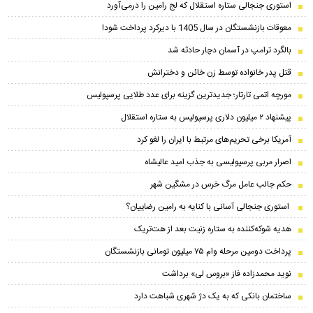
استوری جنجالی ستاره استقلال که لج رامین را درمی‌آورد
معوقات بازنشستگان در سال 1405 با دیرکرد پرداخت شود!
بالگرد ترامپ در آسمان دچار حادثه شد
قتل پدر خانواده توسط زن خائن و دخترانش
مورچه اتمی تارتار؛ جدیدترین گزینه برای عدد طلایی پرسپولیس
پیشنهاد ۲ میلیون دلاری پرسپولیس به ستاره استقلال
آمریکا برخی تحریم‌های مرتبط با ایران را لغو کرد
اصرار مربی پرسپولیسی به جذب امید عالیشاه
حکم جالب عامل مرگ خرس در مشگین‌ شهر
استوری جنجالی آسانی با کنایه به رامین رضاییان؟
هدیه شوکه‌کننده به ستاره زنیت بعد از هت‌تریک
پرداخت دومین مرحله وام ۷۵ میلیون تومانی بازنشستگان
نوید محمدزاده فاز «بروس لی» برداشت
ساختمان بانکی که به یک دژ شهری شباهت دارد