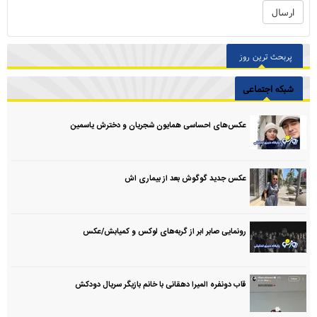
پربحث ترین روز
شبکه اجتماعی
عکس‌های احساسی همایون شجریان و دخترش یاسمین
عکس جدید گوگوش بعد از بیماری اش
رونمایی صابر ابر از گربه‌های لوکس و کمیابش/عکس
قاب دونفره المیرا دهقانی با خانم بازیگر سریال دودکش