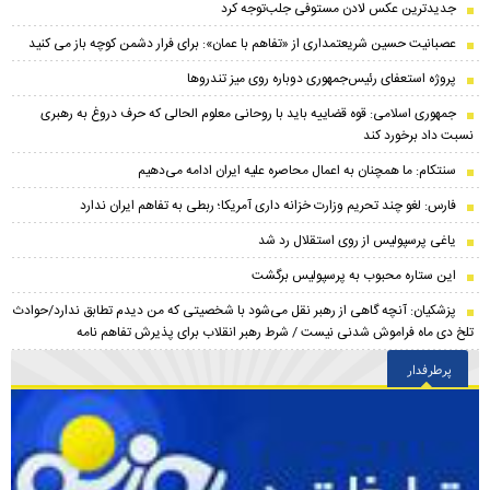
جدیدترین عکس لادن مستوفی جلب‌توجه کرد
عصبانیت حسین شریعتمداری از «تفاهم با عمان»: برای فرار دشمن کوچه باز می کنید
پروژه استعفای رئیس‌جمهوری دوباره روی میز تندروها
جمهوری اسلامی: قوه قضاییه باید با روحانی معلوم الحالی که حرف دروغ به رهبری
نسبت داد برخورد کند
سنتکام: ما همچنان به اعمال محاصره علیه ایران ادامه می‌دهیم
فارس: لغو چند تحریم وزارت خزانه داری آمریکا؛ ربطی به تفاهم ایران ندارد
یاغی پرسپولیس از روی استقلال رد شد
این ستاره محبوب به پرسپولیس برگشت
پزشکیان‌: آنچه گاهی از رهبر نقل می‌شود با شخصیتی که من دیدم تطابق ندارد/حوادث
تلخ دی ماه فراموش شدنی نیست / شرط رهبر انقلاب برای پذیرش تفاهم نامه
پرطرفدار