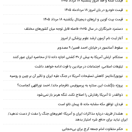
قیمت سکه و طلا امروز یکشنبه ۱۸ مرداد ۱۴۰۵
قیمت خودرو در بازر امروز ۱۸ مردادماه ۱۴۰۵
قیمت بیت کوین و ارز‌های دیجیتال یکشنبه ۱۸ مرداد ۱۴۰۵
دستمزد خبرنگاران در سال ۲۰۲۵؛ فاصله قابل توجه میان کشورهای مختلف
آغاز ثبت نام آزمون ارشد علوم پزشکی از امروز
سقوط آسانسور در خیابان احمد قصیر/ ۹ مصدوم
سنتکام: ارتش آمریکا به بیش از ۳۰ کشتی اجازه داده تا از محاصره ایران عبور کنند
تبلیغات اسلامی: اجتماعات در میادین با قوت ادامه خواهد داشت
نیویورک‌تایمز: کاهش تسلیحات آمریکا در جنگ علیه ایران و تاثیر آن بر چین و روسیه
پروژه بازگشت این ستاره به پرسپولیس نافرجام ماند/ احمد نوراللهی کجاست؟
ذوالقدر: تا آمریکا رفتارش را اصلاح نکند، تنگه هرمز باز نمی‌شود
فیدان: توافق مکه مشابه ماده ۵ پیمان ناتو است
هشدار ظریف درباره مذاکرات ایران و آمریکا؛ اهرم‌های جنگ را مفت از دست ندهید/
ایران نباید برای «دفع شر» امتیاز بدهد
حکم متفاوت امام جمعه کرج برای بی‌حجابی