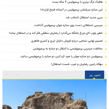
هافبک لیگ برتری با پرسپولیس ۴ ساله بست
این ستاره سرشناس پرسپولیس در آستانه فسخ قرارداد!
مربی جدید استقلال انتخاب شد
سرمربی استقلالی دست روی ستاره جوان پرسپولیس گذاشت
خطیر چوب لای چرخ باشگاه می‌گذارد | رضاییان منطقی فکر کند و در استقلال بماند!
تصمیم نهایی نساجی درباره فروش دانیال ایری و کسری طاهری
مخالفت سرمربی پرسپولیسی با انتقال دو ستاره به پرسپولیس
پرسپولیس دو ستاره جوان را صید کرد/این دو ستاره را پرسپولیسی بدانید
مهلکه رامین رضاییان و ضرب شست استقلال!
تصویر روز