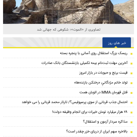
تصاویری از «الموت»؛ شکوهی که جهانی شد
خبر های روز
ریسک بزرگ استقلال روی آسانی با پنجره بسته
آخرین مهلت ثبت‌نام بیمه تکمیلی بازنشستگان بانک صادرات
قیمت برنج و حبوبات در بازار امروز
تولد خانم مژدگانیِِ «رختکن بازنده‌ها»
قتل قهرمان MMA در اتوبان همت
احتمال جذب قربانی از سوی پرسپولیس؟/ تارتار محمد قربانی را می خواهد
۲۸ هزار میلیارد تومان خیرات برای انجام وظیفه دولت!
مذاکره سردار آزمون و استقلال؟
بالاخره سهم ایران از دریای خزر چقدر است؟