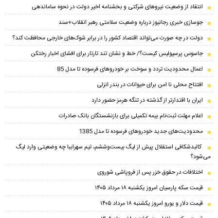
انتقاد از وضعیت نیروهای شرکتی و بخشنامه اخیر دولت در نحوه ساماندهی
جوسازی خبری رجانیوز درباره وضعیت سلامتی رهبر انقلاب+سند
دولت در چه صورت می‌تواند اقتصاد کشور را در برابر شوک‌های خارجی محافظت کند؟
جاسوس پرسپولیس کیست؟/ خط و نشان تند تارتار برای افشای اخبار رختکن
اعمال محدودیت تردد و سوخت‌ بر خودروهای فرسوده تا مدل 85
افتتاح محلی نا امن برای حیوانات در بندر انزلی
ایران با اقتدارتر از گذشته در تنگه هرمز حضور دارد
اعلام مهلت ثبت‌نام بیمه تکمیلی برای بازنشستگان بانک صادرات
محدودیت‌های جدید خودروهای فرسوده تا مدل 1385
کالبدشکافی استقلال پیش از لیگ بیست‌و‌ششم، تیم سهراببا چه وضعیتی وارد لیگ
می‌شود؟
اختلافات در حقوق خزر پس از فروپاشی شوروی
قیمت سکه پارسیان امروز یکشنبه ۱۸ مرداد ۱۴۰۵
قیمت دلار و یورو امروز یکشنبه ۱۸ مرداد ۱۴۰۵