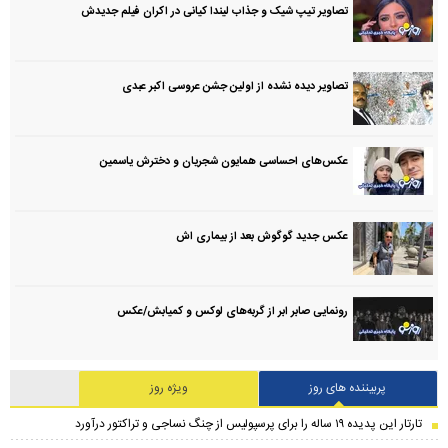
تصاویر تیپ شیک و جذاب لیندا کیانی در اکران فیلم جدیدش
تصاویر دیده نشده از اولین جشن عروسی اکبر عبدی
عکس‌های احساسی همایون شجریان و دخترش یاسمین
عکس جدید گوگوش بعد از بیماری اش
رونمایی صابر ابر از گربه‌های لوکس و کمیابش/عکس
پربیننده های روز
ویژه روز
تارتار این پدیده ۱۹ ساله را برای پرسپولیس از چنگ نساجی و تراکتور درآورد