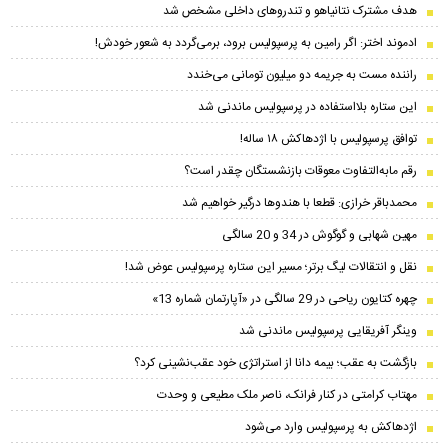
هدف مشترک نتانیاهو و تندروهای داخلی مشخص شد
ادموند اختر: اگر رامین به پرسپولیس برود، برمی‌گردد به شعور خودش!
راننده مست به جریمه دو میلیون تومانی می‌خندد
این ستاره بلااستفاده در پرسپولیس ماندنی شد
توافق پرسپولیس با اژدهاکش ۱۸ ساله!
رقم مابه‌‌التفاوت معوقات بازنشستگان چقدر است؟
محمدباقر خرازی: قطعا با هندوها درگیر خواهیم شد
مهین شهابی و گوگوش در 34 و 20 سالگی
نقل و انتقالات لیگ برتر؛ مسیر این ستاره پرسپولیس عوض شد!
چهره کتایون ریاحی در 29 سالگی در «آپارتمان شماره 13»
وینگر آفریقایی پرسپولیس ماندنی شد
بازگشت به عقب؛ بیمه دانا از استراتژی خود عقب‌نشینی کرد؟
مهتاب کرامتی در کنار فرانک، ناصر ملک مطیعی و وحدت
اژدهاکش به پرسپولیس وارد می‌شود