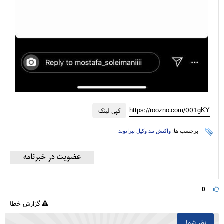
https://roozno.com/001gKY
کپی لینک
برچسب ها:
واکنش تند وکیل بیرانوند
0
گزارش خطا
نظر شما