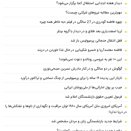
دیدار هفته ابتدایی استقلال کجا برگزار می‌شود؟
مهم‌ترین مطالبه نیروهای شرکتی چیست؟
چهره فاطمه گودرزی در 27 سالگی در فیلم «به خاطر همه چیز»
ثریا اسفندیاری بعد طلاق و در دیدار با گروه بیتلر
قفل انتقال جنجالی پرسپولیس باز شد
فاطمه معتمدآریا و خسرو شکیبایی در حال غذا خوردن در دربند
این ۱۰ نفر به عروسی رونالدو دعوت نمی‌شوند!
گوگوش در دو سالگی و در کنار مادرش نسرین صبحی‌نوری
تارتار این پدیده ۱۹ ساله را برای پرسپولیس از چنگ نساجی و تراکتور درآورد
جیب پر پول اماراتی‌ها از ملی‌پوشان ایرانی
فرمول تعیین حقوق بازنشستگان اعلام شد
آمریکای امروزی مثل آمریکای سال ۱۹۸۰ توان مراقبت و نگهداری از ناو‌ها و نفتکش‌ها را
در دریا ندارد!
شرایط جدید بازنشستگی زنان و مردان مشخص شد
مقصد جدید ستاره پیشین پرسپولیس کجاست؟