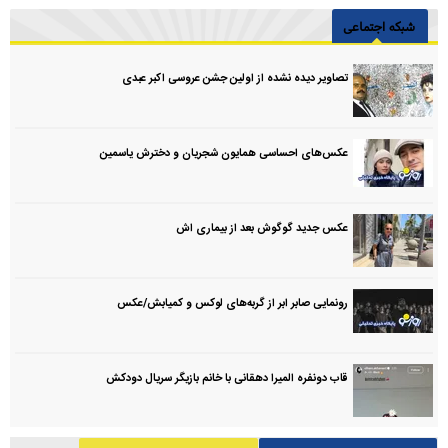
شبکه اجتماعی
تصاویر دیده نشده از اولین جشن عروسی اکبر عبدی
عکس‌های احساسی همایون شجریان و دخترش یاسمین
عکس جدید گوگوش بعد از بیماری اش
رونمایی صابر ابر از گربه‌های لوکس و کمیابش/عکس
قاب دونفره المیرا دهقانی با خانم بازیگر سریال دودکش