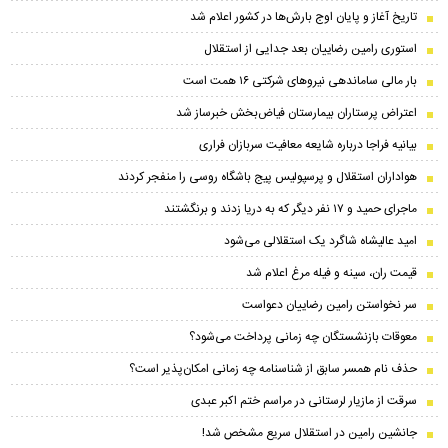
تاریخ آغاز و پایان اوج بارش‌ها در کشور اعلام شد
استوری رامین رضاییان بعد جدایی از استقلال
بار مالی ساماندهی نیروهای شرکتی ۱۶ همت است
اعتراض پرستاران بیمارستان فیاض‌بخش خبرساز شد
بیانیه فراجا درباره شایعه معافیت سربازان فراری
هواداران استقلال و پرسپولیس پیج باشگاه روسی را منفجر کردند
ماجرای حمید و ۱۷ نفر دیگر که به دریا زدند و برنگشتند
امید عالیشاه شاگرد یک استقلالی می‌شود
قیمت ران، سینه و فیله مرغ اعلام شد
سر نخواستن رامین رضاییان دعواست
معوقات بازنشستگان چه زمانی پرداخت می‌شود؟
حذف نام همسر سابق از شناسنامه چه زمانی امکان‌پذیر است؟
سرقت از مازیار لرستانی در مراسم ختم اکبر عبدی
جانشین رامین در استقلال سریع مشخص شد!