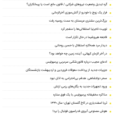
گره تبدیل وضعیت نیروهای شرکتی / قانون مانع است یا پیمانکاران؟
فرار یک زوج با خودرو از آتش‌سوزی آخرالزمانی
بزرگ‌ترین مشتری عربستان به سمت روسیه رفت
توییت تاجرنیا استقلالی‌ها را منفجر کرد
فاجعه هیروشیما در حال تکرار است
دیدار مرد همه‌کاره استقلال با حسن روحانی
در آخر الزمان کیهانی، آینده زمین چه خواهد بود؟
ادعای عجیب درباره قانون‌شکنی سرمربی پرسپولیس
جزییات جدید از پرداخت معوقات فروردین و اردیبهشت بازنشستگان
سحر دولتشاهی: هدفم بی‌احترامی به اذان نبود
ورود تجهیزات جدید به یگان‌های رزمی ارتش
مذاکره مخفیفانه پرسپولیس با یک فوق ستاره
ثریا اسفندیاری در کاخ گلستان تهران؛ سال ۱۳۳۰
هوش مصنوعی آبروی فدراسیون فوتبال را برد!