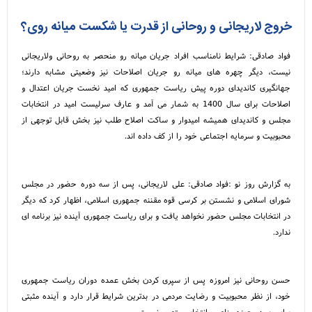
خروج لاریجانی و روحانی از قدرت یا شکست میانه روی؟
فواد صادقی: شرایط نامناسب افراد جریان میانه رو منحصر به روحانی ولاریجانی
نیست، دیگر چهره های میانه رو جریان اصلاحات نیز وضعیتی مشابه دارند؛
جهانگیری کاندیدای دوره پیش ریاست جمهوری که امید نخست جریان اعتدال و
اصلاحات برای سال 1400 به شمار می آمد و عارف سرلیست امید در انتخابات
مجلس و کاندیدای همیشه امیدوار و ساکت اصلاح طلب نیز بخش قابل توجهی از
محبوبیت و سرمایه اجتماعی خود را از کف داده اند.
به گزارش روز نو :فواد صادقی: علی لاریجانی، پس از سه دوره حضور در مجلس
شورای اسلامی و نشستن بر کرسی قوه مقننه جمهوری اسلامی، اظهار کرد که دیگر
در انتخابات مجلس حضور نخواهد یافت و برای ریاست جمهوری آینده نیز برنامه ای
ندارد.
حسن روحانی نیز امروزه پس از سپری کردن بخش عمده دوران ریاست جمهوری
خود، از نظر محبوبیت و رضایت مردمی در بدترین شرایط قرار دارد و آینده مثبتی
برای وی در حوزه مناصب انتخابی متصور نیست.