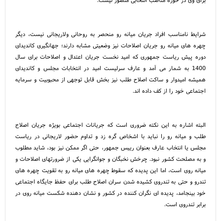
شرایط نامناسب افراد جریان میانه رو منحصر به روحانی ولاریجانی نیست، دیگر
چهره های میانه رو جریان اصلاحات نیز وضعیتی مشابه دارند؛ جهانگیری کاندیدای
دوره پیش ریاست جمهوری که امید نخست جریان اعتدال و اصلاحات برای سال
1400 به شمار می آمد و عارف سرلیست امید در انتخابات مجلس و کاندیدای
همیشه امیدوار و ساکت اصلاح طلب نیز بخش قابل توجهی از محبوبیت و سرمایه
اجتماعی خود را از کف داده اند.
البته اشاره به این نکته ضروری است که جریانات اجتماعی بویژه جریان اصلاح
طلب و میانه رو را نباید با اشخاص گره زد و تداوم حضور لاریجانی در ریاست
مجلس یا انتخاب عارف بعنوان رییس جمهور، حتی اگر ممکن نیز بود، شاید مطلوب
و به مصلحت کشور نبود. چرخش نخبگان و جوانگرایی یکی از ضرورتهای اصلاحات و
میانه روی است، اما این پدیده که سقوط چهره های میانه رو به تقویت چهره های
تندرو و حتی به تندروی کشیده شدن سران اصلاح طلب برای حفظ جایگاه اجتماعی
خود بینجامد، پدیده ای نگران کننده در کشور و نشان دهنده شکست میانه روی در
برابر تندروی است.