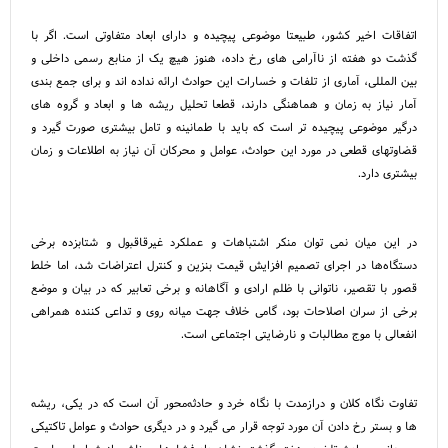
اتفاقات اخیر کشور، طبیعتا موضوعی پیچیده و دارای ابعاد متفاوتی است. اگر با
گذشت دو هفته از ناآرامی های رخ داده، هنوز هیچ یک از منابع رسمی داخلی و
بین المللی، آماری از تلفات و خسارات این حوادث ارائه نداده اند و برای جمع بندی
آمار نیاز به زمان و هماهنگی دارند، قطعا تحلیل ریشه ها و ابعاد و گروه های
درگیر موضوعی پیچیده تر است که باید با طمانینه و تامل بیشتری صورت گیرد و
قضاوتهای قطعی در مورد این حوادث، عوامل و محرکان آن نیاز به اطلاعات و زمان
بیشتری دارد.
در این میان نمی توان منکر اشتباهات و عملکرد غیرقاقبول و شتابزده برخی
دستگاه‌ها در اجرای تصمیم افزایش قیمت بنزین و کنترل اعتراضات شد، اما خلط
قصور با تقصیر، ناتوانی با ظلم ارادی و آگاهانه و برخی تعابیر که در بیان و موضع
برخی از سران اصلاحات بود، گامی خلاف جهت میانه روی و تداعی کننده همراهی
انفعالی با موج مطالبات و نارضایتی اجتماعی است.
تفاوت نگاه کلان و درازمدت با نگاه خرد و حادثه‌محور آن است که در یکی، ریشه
ها و بستر رخ دادن آن مورد توجه قرار می گیرد و در دیگری حوادث و عوامل تاکتیکی