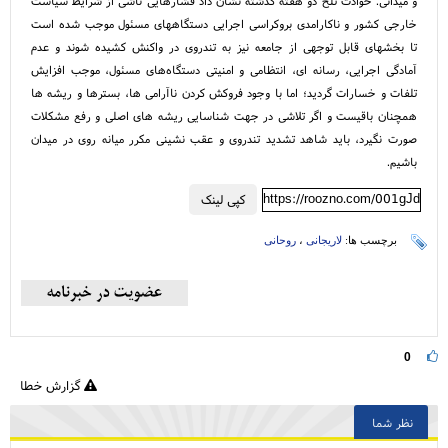
و میدانی. حوادث تلخ دو هفته گذشته نشان داد فشارهایی ناشی از شرایط سیاست
خارجی کشور و ناکارامدی بروکراسی اجرایی دستگاههای مسئول موجب شده است
تا بخشهای قابل توجهی از جامعه نیز به تندروی در واکنش کشیده شوند و عدم
آمادگی اجرایی، رسانه ای، انتظامی و امنیتی دستگاه‌های مسئول، موجب افزایش
تلفات و خسارات گردید؛ اما با وجود فروکش کردن ناآرامی ها، بسترها و ریشه ها
همچنان باقیست و اگر تلاشی در جهت شناسایی ریشه های اصلی و رفع مشکلات
صورت نگیرد، باید شاهد تشدید تندروی و عقب نشینی مکرر میانه روی در میدان
باشیم.
https://roozno.com/001gJd
کپی لینک
برچسب ها:
لاریجانی
،
روحانی
0
گزارش خطا
نظر شما