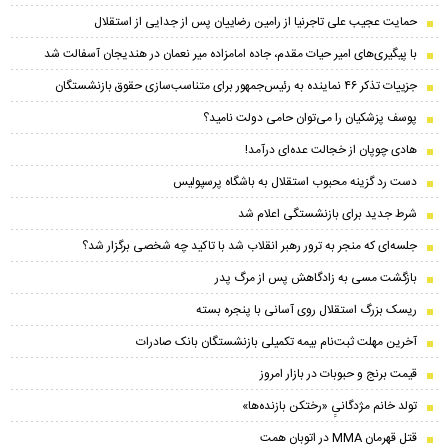
حمایت عجیب علی تاجرنیا از رامین رضاییان پس از جدایی از استقلال
با پیگیری‌های امیر حیات مقدم، جاده امامزاده میر نعمان در هندیجان آسفالت شد
جزییات تذکر ۴۶ نماینده به رئیس‌جمهور برای متناسب‌سازی حقوق بازنشستگان
پوسف پزشکیان را می‌توان حامی دولت نامید؟
هادی چوپان از خجالت عده‌ای درآمد!
دست رد گزینه محبوب استقلال به باشگاه پرسپولیس
شرط جدید برای بازنشستگی اعلام شد
جلسه‌ای که منجر به ترور رهبر انقلاب شد با تاکید چه شخصی برگزار شد؟
بازگشت مسی به زادگاهش پس از مرگ پدر
ریسک بزرگ استقلال روی آسانی با پنجره بسته
آخرین مهلت ثبت‌نام بیمه تکمیلی بازنشستگان بانک صادرات
قیمت برنج و حبوبات در بازار امروز
تولد خانم مژدگانیِِ «رختکن بازنده‌ها»
قتل قهرمان MMA در اتوبان همت