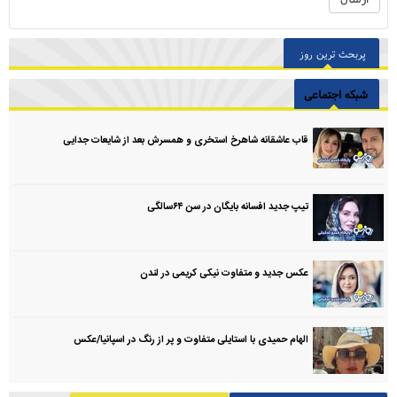
پربحث ترین روز
شبکه اجتماعی
قاب عاشقانه شاهرخ استخری و همسرش بعد از شایعات جدایی
تیپ جدید افسانه بایگان در سن ۶۴سالگی
عکس جدید و متفاوت نیکی کریمی در لندن
الهام حمیدی با استایلی متفاوت و پر از رنگ در اسپانیا/عکس