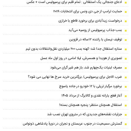
ادعای جنجالی یک استقلالی : تمام قلبم برای پرسپولیس است + عکس
حمایت ترامپ از جی دی ونس برای انتخابات ۲۰۲۸
درخواست زیدآبادی برای برخورد قاطع با خرازی
بمب جذاب پرسپولیس از روسیه می‌آید
توقیف نیسان با راننده ۱۲ساله در قزوین
ستاره استقلال جدا شد؛ کهنه بمب ۲۰۰ میلیاردی نقل‌وانتقالات بدون تیم
تصویری از هویدا و همسرش، لیلا امامی در روز اول ماه عسل
مصرف لبنیات یک‌چهارم شد، باز هم شیر گران می‌شود
ضرب الاجل برای پرسپولیس/ بزرگترین خرید سرخ ها نهایی می شود؟
برخورد مرگبار تریلی با ۱۲ خودرو در جاده یاسوج
آغاز قطع یارانه نقدی و کالابرگ از مرداد ۱۴۰۵
استقلال همچنان منتظر؛ پنجره همچنان بسته!
جزئیات نقشه‌های جدیدی که در متروی تهران نصب شد
گسترش مسیحیت در جنوب عربستان و نجران در دورهٔ پادشاهی ذونواس