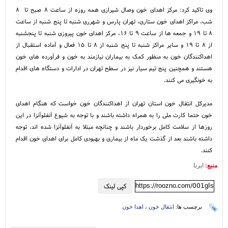
وی تاکید کرد: مرکز اهدای خون وصال شیرازی همه روزه از ساعت ۸ صبح تا ۸
شب، مراکز اهدای خون ستاری، تهران پارس و شهرری شنبه تا پنج شنبه از ساعت
۸ تا ۱۹ و جمعه ها از ساعت ۹ تا ۱۶، مرکز اهدای خون پیروزی شنبه تا پنجشنبه
از ۸ تا ۱۹ و سایر مراکز شنبه تا پنج شنبه از ۸ تا ۱۵ فعال و آماده استقبال از
اهداکنندگان خون به منظور کمک به بیماران نیازمند به خون و فرآورده های خون
هستند و همچنین پنج تیم سیار نیز در سطح تهران در ادارات و دستگاه های اقدام
به خونگیری می کنند.
مدیرکل انتقال خون استان تهران از اهداکنندگان خون خواست که هنگام اهدای
خون حتما کارت ملی را به همراه داشته باشند و با توجه به شیوع آنفلوآنزا در این
روزها از سلامت کامل برخوردار باشند و چنانچه مبتلا به آنفلوآنزا شده اند، توجه
داشته باشند بعد از گذشت یک ماه از بیماری و بهبودی کامل برای اهدای خون اقدام
کنند.
منبع:
ایرنا
https://roozno.com/001gIs
کپی لینک
برچسب ها:
انتقال خون
،
اهدا خون