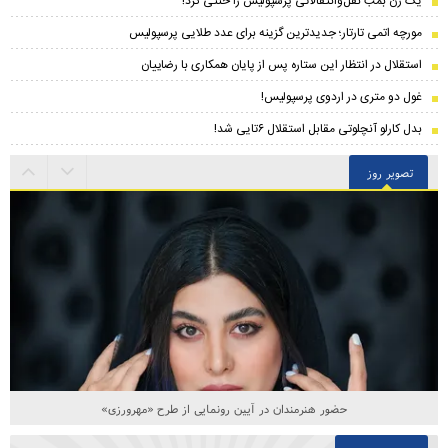
یک زن بمب نقل‌وانتقالاتی پرسپولیس را خنثی کرد!
مورچه اتمی تارتار؛ جدیدترین گزینه برای عدد طلایی پرسپولیس
استقلال در انتظار این ستاره پس از پایان همکاری با رضاییان
غول دو متری در اردوی پرسپولیس!
بدل کارلو آنچلوتی مقابل استقلال ۶تایی شد!
تصویر روز
حضور هنرمندان در آیین رونمایی از طرح «مهرورزی»