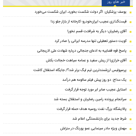
خبر های روز
یوسف پزشکیان: اگر دولت شکست بخورد، ایران شکست می‌خورد
قیمت‌گذاری عجیب ایران‌خودرو؛ کارخانه از بازار جلو زد!
آقای رضاییان؛ دیگر به شرافتت قسم نخور!
کویت دستور تعطیلی تنها مدرسه ایرانی را صادر کرد
پاسخ قوه قضاییه به ادعای جنجالی درباره شهادت علی لاریجانی
آقای خرازی! از ریش سفید و عمامه سیاهت خجالت بکش
پرسپولیس ارزشمندترین تیم لیگ برتر شد؟/ جایگاه استقلال کاشت
یک مداح: دو روز پیش فیلم سالومه هم درآمد
استایل عجیب صابر ابر مورد توجه قرار گرفت
سرانجام پرونده رامین رضاییان و استقلال بسته شد
پالایشگاه بزرگ نفت روسیه هدف حمله قرار گرفت
شرط جدید برای بازنشستگی اعلام شد
مهمان ویژه مادر سینمایی عمو پورنگ در منزلش