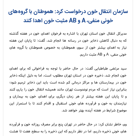
سازمان انتقال خون درخواست کرد: هموطنان با گروه‌های
خونی منفی، A و AB مثبت خون اهدا کنند
مدیرکل انتقال خون استان تهران با اشاره به فرخوان اهدای خون در هفته گذشته
که به دنبال کاهش ذخایر خون در رسانه ها انجام شد، گفت: تا پایان این هفته
نیاز به اهدای بیشتر خون از سوی هموطنان به خصوص هموطنان با گروه های
خونی منفی، A و AB مثبت داریم.
سید مرتضی طباطبایی گفت: در حال حاضر با توجه به فراخوانی که برای اهدای
خون انجام شد، ذخیره خون در استان تهران مطلوب است، اما به دلیل اینکه ذخایر
خون در بیمارستان ها و مراکز درمانی کم شده است باید این ذخایر ترمیم شود؛
بنابراین نیاز است که مردم نوعدوست تهران مانند همیشه انتقال خون را یاری کنند
و تا پایان این هفته بیشتر از هر زمان دیگری برای اهدای خون به بیماران و
نیازمندان به خون و فرآورده های خونی استقبال و اقدام کنند تا با استمرار این
موضوع شرایط در هفته آینده بهتر خواهد شد.
وی خاطر نشان کرد: در حال حاضر در تهران پنج برابر مصرف روزانه خون و فرآورده
های خونی ذخیره داریم، اما در نظر داریم که این ذخیره را به سطح هفت تا هشت