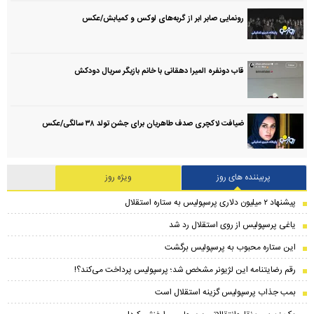
رونمایی صابر ابر از گربه‌های لوکس و کمیابش/عکس
قاب دونفره المیرا دهقانی با خانم بازیگر سریال دودکش
ضیافت لاکچری صدف طاهریان برای جشن تولد ۳۸ سالگی‌/عکس
پربیننده های روز
ویژه روز
پیشنهاد ۲ میلیون دلاری پرسپولیس به ستاره استقلال
یاغی پرسپولیس از روی استقلال رد شد
این ستاره محبوب به پرسپولیس برگشت
رقم رضایتنامه این لژیونر مشخص شد؛ پرسپولیس پرداخت می‌کند؟!
بمب جذاب پرسپولیس گزینه استقلال است