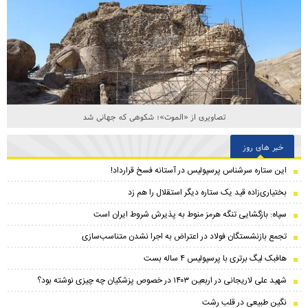
تصاویری از «الموت»؛ شکوهی که جهانی شد
خبر های روز
این ستاره سرشناس پرسپولیس در آستانه فسخ قرارداد!
بختیاری‌زاده قید یک ستاره دیگر استقلال را هم زد
سپاه: بازگشایی تنگه هرمز منوط به پذیرش شروط ایران است
تجمع بازنشستگان فولاد در اعتراض به اجرا نشدن متناسب‌سازی
هافبک لیگ برتری با پرسپولیس ۴ ساله بست
شهید علی لاریجانی در اربعین ۱۴۰۳ در خصوص پزشکیان چه چیزی نوشته بود؟
نگین طبیعی در قلب رشت