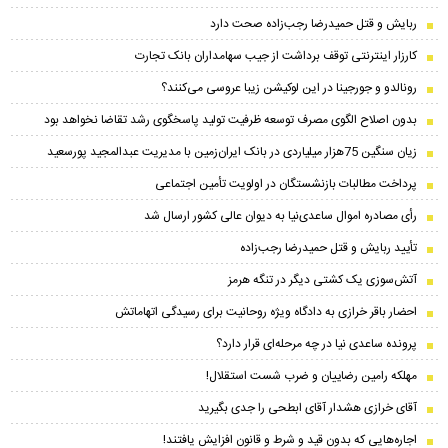
ربایش و قتل حمیدرضا رجب‌زاده صحت دارد
کارزار اینترنتی توقف برداشت از جیب سهامداران بانک تجارت
رونالدو و جورجینا در این لوکیشن زیبا عروسی می‌کنند؟
بدون اصلاح الگوی مصرف توسعه ظرفیت تولید پاسخگوی رشد تقاضا نخواهد بود
زیان سنگین 75هزار میلیاردی در بانک ایران‌زمین با مدیریت عبدالمجید پورسعید
پرداخت مطالبات بازنشستگان در اولویت تأمین اجتماعی
رأی مصادره اموال ساعدی‌نیا به دیوان عالی کشور ارسال شد
تأیید ربایش و قتل حمیدرضا رجب‌زاده
آتش‌سوزی یک کشتی دیگر در تنگه هرمز
احضار باقر خرازی به دادگاه ویژه روحانیت برای رسیدگی اتهاماتش
پرونده ساعدی نیا در چه مرحله‌ای قرار دارد؟
مهلکه رامین رضاییان و ضرب شست استقلال!
آقای خرازی هشدار آقای ابطحی را جدی بگیرید
اجاره‌هایی که بدون قید و شرط و قانون افزایش یافتند!