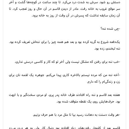
دستش رو شود. سرش به شدت درد می‌کرد. تا چند ساعت در کوچه‌ها گشت و آخر
سر موقع غروب به خانه رفت. مادر از دیدن قاسم در آن حال و روز تعجب کرد. تا
آن زمان سابقه نداشت که پسرش در آن وقت از روز به خانه برود.
-چی شده ننه؟
یک‌دفعه شروع به گریه کرده بود و بعد هم همه چیز را برای ننه‌اش تعریف کرده بود.
ننه لبخندی زده بود.
-خب ننه برای رفتن که مشکل نیست ولی آخر تو که کار و کاسبی درستی نداری.
-آخه ننه من که مرده نیستم بالاخره کاری پیدا می‌کنم. جوهره یک لقمه نان برای
زن و زندگی‌ام را که دارم.
هفته بعد قاسم و ننه راه افتادند طرف خانه پدر پری. او مردی سخت‌گیر و با ابهت
بود. حرف‌هایش روی یک نقطه متوقف شده بود.
-هر وقت دستت به دهانت رسید بیا تا مثل مرد با هم حرف بزنیم.
قاسم بعد از کلنجار رفتن‌های زیاد افتاده بود دنبال کار ولی به هر دری می‌زد