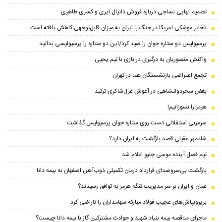
تصمیم نهایی نساجی درباره فروش دانیال ایری و کسری طاهری
ذخایر موشکی آمریکا در جنگ با ایران به میزان قابل‌توجهی کاهش یافته است
پرسپولیس دو ستاره جوان را صید کرد/این دو ستاره را پرسپولیسی بدانید
واکنش منصوریان به درگیری در بازی با تیم یحیی
تجمع اعتراضی بازنشستگان هما در تهران
بغض سحر‌دولتشاهی در آغوش غزل‌شاکری ترکید
هرمز را نسوزانیم!
سرمربی استقلالی دست روی ستاره جوان پرسپولیس گذاشت
شادمهر عقیلی قصد بازگشت به ایران دارد؟
تیم فصل آینده موسی جنپو اعلام شد
بازگشت بی‌سروصدای قرارداد درمان تکمیلی ذوب‌آهن اصفهان به بیمه دانا
عمان و ایران بر سر مدیریت تنگه هرمز به توافق رسیدند؟
بریزوبپاش‌های عجیب فولاد مبارکه سهامداران را ناراضی کرد
ماجرای مناقصه بیمه بنیاد شهید و حوادث مشترکین گاز با بیمه دانا چیست؟