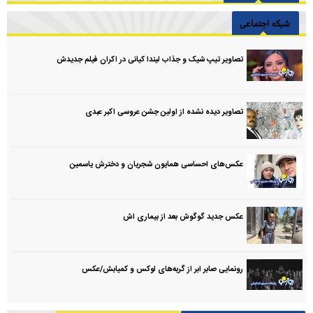
شبکه اجتماعی
تصاویر تیپ شیک و جذاب لیندا کیانی در اکران فیلم جدیدش
تصاویر دیده نشده از اولین جشن عروسی اکبر عبدی
عکس‌های احساسی همایون شجریان و دخترش یاسمین
عکس جدید گوگوش بعد از بیماری اش
رونمایی صابر ابر از گربه‌های لوکس و کمیابش/عکس