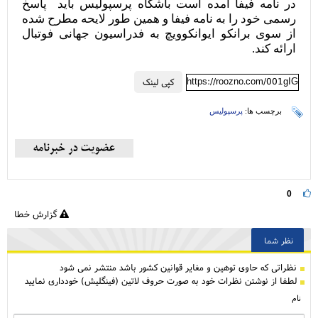
در نامه فیفا آمده است باشگاه پرسپولیس باید پاسخ
رسمی خود را به نامه فیفا و همین طور لایحه مطرح شده
از سوی برانکو ایوانکوویچ به فدراسیون جهانی فوتبال
ارائه کند.
https://roozno.com/001gIG
کپی لینک
برچسب ها:
پرسپولیس
0
گزارش خطا
نظر شما
نظراتی كه حاوی توهین و مغایر قوانین کشور باشد منتشر نمی شود
لطفا از نوشتن نظرات خود به صورت حروف لاتین (فینگلیش) خودداری نمایید
نام