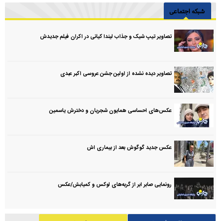
شبکه اجتماعی
تصاویر تیپ شیک و جذاب لیندا کیانی در اکران فیلم جدیدش
تصاویر دیده نشده از اولین جشن عروسی اکبر عبدی
عکس‌های احساسی همایون شجریان و دخترش یاسمین
عکس جدید گوگوش بعد از بیماری اش
رونمایی صابر ابر از گربه‌های لوکس و کمیابش/عکس