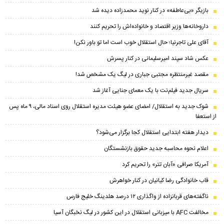
بازیگر «بی‌عاطفه» در کنار نوید محمدزاده دیده شد
داروخانه‌ها وزیر اقتصاد و خانواده‌اش را تحریم کنند
آقای علی تاجرنیا؛ حال استقلال خوب است اما تو باور نکن!
عکس شاد سپند امیرسلیمانی در کنار پسرش
مقصد غیرمنتظره مجتبی جباری در لیگ یک مشخص شد!
سریال جدید فیلم‌نت با یک معمای جنایی آغاز شد
شوک جدید به استقلال/ امضای عضو هیئت مدیره استقلال روی اسناد مالی، ۹ ماه پس
از استعفا
دیدار هفته ابتدایی استقلال کجا برگزار می‌شود؟
اعلام نحوه محاسبه جدید حقوق بازنشستگان
آمریکا صرافی «آبان تتر» را تحریم کرد
قاب خانوادگی رضا کیانیان در کنار خواهرش
ناگفته‌های قربانزاده از واگذاری ۱۲ درصد هلدینگ خلیج فارس
مخالفت AFC با میزبانی استقلال در این کشور در لیگ نخبگان آسیا