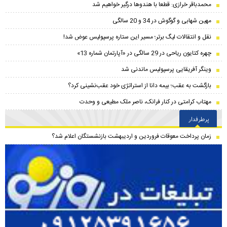
محمدباقر خرازی: قطعا با هندوها درگیر خواهیم شد
مهین شهابی و گوگوش در 34 و 20 سالگی
نقل و انتقالات لیگ برتر؛ مسیر این ستاره پرسپولیس عوض شد!
چهره کتایون ریاحی در 29 سالگی در «آپارتمان شماره 13»
وینگر آفریقایی پرسپولیس ماندنی شد
بازگشت به عقب؛ بیمه دانا از استراتژی خود عقب‌نشینی کرد؟
مهتاب کرامتی در کنار فرانک، ناصر ملک مطیعی و وحدت
پرطرفدار
زمان پرداخت معوقات فروردین و اردیبهشت بازنشستگان اعلام شد؟