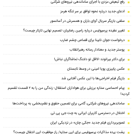
رفع تبعیض مزدی با اجرای ساماندهی نیروهای شرکتی
ادعای جدید درباره نحوه توافق بر سر تنگه هرمز
سلفی بازیگر سریال آوای باران و همسرش در آسانسور
تغییر عقیده پرسپولیس درباره رامین رضاییان؛ تصمیم نهایی تارتار چیست؟
درخواست جوان نابینا برای قصاص چشم ضارب
پوستر جدید و معنادار رسانه رهبرانقلاب
برای دکتر بیرانوند؛ لااقل تو دلتنگ تماشاگران نباش!
عکس پاییزی پویا امینی در وسط تابستان
بازیگر فیلم اخراجی‌ها با این عکس آفتابی شد
پیام احساسی ستاره برزیلی برای هواداران استقلال؛ زندگی من را به ۲ قسمت تقسیم
کردید!
ساماندهی نیروهای شرکتی، گامی برای تضمین حقوق و نظم‌بخشی به پرداخت‌ها
اختلال در دسترسی کاربران ایرانی به چت جی پی تی
تصویربرداری فیلم جدید «جکی چان» در نزدیکی ایران
پشت پرده مذاکرات پرسپولیس برای این ستاره/ راز موفقیت این انتقال چیست؟