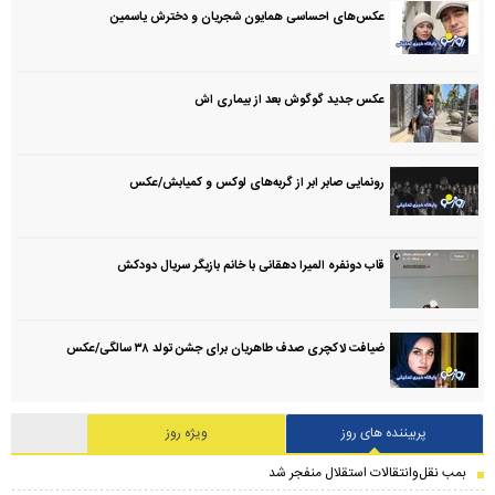
عکس‌های احساسی همایون شجریان و دخترش یاسمین
عکس جدید گوگوش بعد از بیماری اش
رونمایی صابر ابر از گربه‌های لوکس و کمیابش/عکس
قاب دونفره المیرا دهقانی با خانم بازیگر سریال دودکش
ضیافت لاکچری صدف طاهریان برای جشن تولد ۳۸ سالگی‌/عکس
پربیننده های روز
ویژه روز
بمب نقل‌وانتقالات استقلال منفجر شد