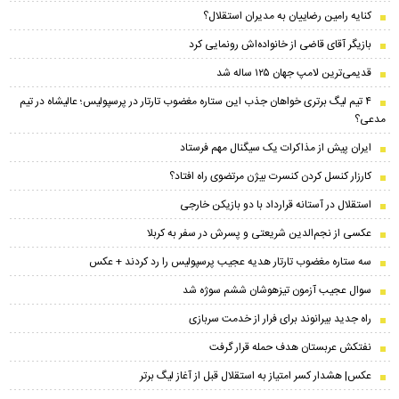
کنایه رامین رضاییان به مدیران استقلال؟
بازیگر آقای قاضی از خانواده‌اش رونمایی کرد
قدیمی‌ترین لامپ جهان ۱۲۵ ساله شد
۴ تیم لیگ برتری خواهان جذب این ستاره مغضوب تارتار در پرسپولیس؛‌ عالیشاه در تیم
مدعی؟
ایران پیش از مذاکرات یک سیگنال مهم فرستاد
کارزار کنسل کردن کنسرت بیژن مرتضوی راه افتاد؟
استقلال در آستانه قرارداد با دو بازیکن خارجی
عکسی از نجم‌الدین شریعتی و پسرش در سفر به کربلا
سه ستاره مغضوب تارتار هدیه عجیب پرسپولیس را رد کردند + عکس
سوال عجیب آزمون تیزهوشان ششم سوژه شد
راه جدید بیرانوند برای فرار از خدمت سربازی
نفتکش عربستان هدف حمله قرار گرفت
عکس| هشدار کسر امتیاز به استقلال قبل از آغاز لیگ برتر