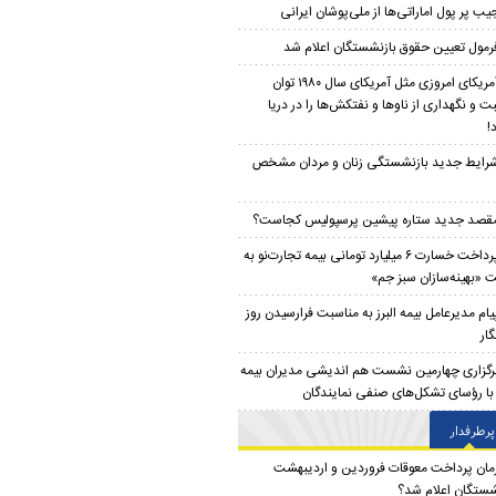
یب پر پول اماراتی‌ها از ملی‌پوشان ایرانی
رمول تعیین حقوق بازنشستگان اعلام شد
آمریکای امروزی مثل آمریکای سال ۱۹۸۰ توان
ت و نگهداری از ناو‌ها و نفتکش‌ها را در دریا
!
رایط جدید بازنشستگی زنان و مردان مشخص
قصد جدید ستاره پیشین پرسپولیس کجاست؟
پرداخت خسارت ۶ میلیارد تومانی بیمه تجارت‌نو به
 «بهینه‌سازان سبز جم»
یام مدیرعامل بیمه البرز به مناسبت فرارسیدن روز
ار
رگزاری چهارمین نشست هم اندیشی مدیران بیمه
ز با رؤسای تشکل‌های صنفی نمایندگان
پرطرفدار
مان پرداخت معوقات فروردین و اردیبهشت
شستگان اعلام شد؟