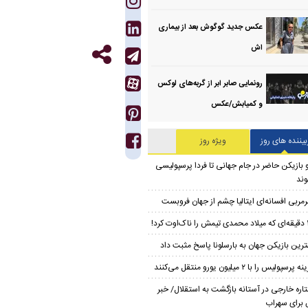
عکس جدید گوگوش بعد از بیماری
اش
رونمایی صابر ابر از گربه‌های لوکس
و کمیابش/عکس
بیننده های روز
ویژه روز
 بازیکن حاضر در جام جهانی تا فردا پرسپولیسی
ند
مربی افسانه‌ای ایتالیا چشم از جهان فروبست
‌اوت کرد!
ترین بازیکن جهان به بارسلونا پاسخ مثبت داد
ه پرسپولیس را با ۲ میلیون یورو منتقل می‌کنند
اره خارجی در آستانه بازگشت به استقلال/ خبر
برای سهراب