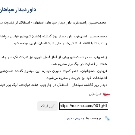
داور دیدار سپاها
محمدحسین زاهدی‌فرد، داور دیدار سپاهان اصفهان - استقلال از قضاوت در 
محمدحسین زاهدی‌فرد، داور دیدار روز گذشته (شنبه) تیم‌های فوتبال سپا
را ندید تا با انتقاد استقلالی‌ها و حتی کارشناسان داوری مواجه شود.
زاهدی‌فرد که در تست‌های پیش از آغاز فصل داوری نیز شرکت نکرده و چند هف
هفته از قضاوت در لیگ برتر محروم شد.
فریدون اصفهانیان، عضو کمیته داوران درباره این موضوع گفت: همان‌طور
اشتباهات خود نیز جریمه و محروم می‌شوند.
دیدار روز گذشته سپاهان - استقلال در چارچوب هفته دوازدهم لیگ برتر فوتبال، با تساوی ۲ 
منبع:
خبرانلاین
https://roozno.com/001gHT
کپی لینک
برچسب ها:
محروم
،
داور