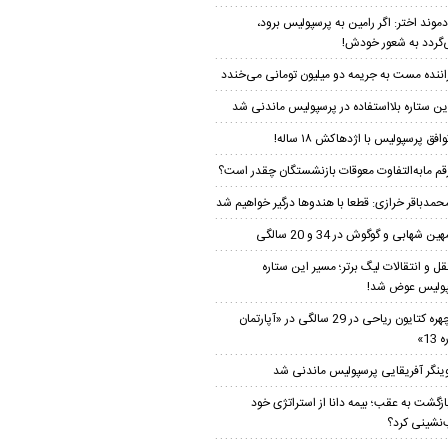
دموند اختر: اگر رامین به پرسپولیس برود،
‌گردد به شعور خودش!
اننده مست به جریمه دو میلیون تومانی می‌خندد
ین ستاره بلااستفاده در پرسپولیس ماندنی شد
وافق پرسپولیس با اژدهاکش ۱۸ ساله!
قم مابه‌‌التفاوت معوقات بازنشستگان چقدر است؟
حمدباقر خرازی: قطعا با هندوها درگیر خواهیم شد
هین شهابی و گوگوش در 34 و 20 سالگی
قل و انتقالات لیگ برتر؛ مسیر این ستاره
ولیس عوض شد!
چهره کتایون ریاحی در 29 سالگی در «آپارتمان
13»
ینگر آفریقایی پرسپولیس ماندنی شد
ازگشت به عقب؛ بیمه دانا از استراتژی خود
نشینی کرد؟