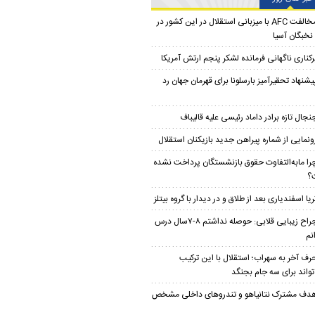
مخالفت AFC با میزبانی استقلال در این کشور در
نخبگان آسیا
رکناری ناگهانی فرمانده لشکر پنجم ارتش آمریکا
یشنهاد تحقیرآمیز بارسلونا برای قهرمان جهان رد
نجال تازه برادر داماد رئیسی علیه قالیباف
ونمایی از شماره پیراهن جدید بازیکنان استقلال
را مابه‌التفاوت حقوق بازنشستگان پرداخت نشده
؟
ریا اسفندیاری بعد از طلاق و در دیدار با گروه بیتلز
جراح زیبایی قلابی: حوصله نداشتم ۸-۷سال درس
نم
رف آخر به سهراب؛ استقلال با این ترکیب
تواند برای سه جام بجنگد
دف مشترک نتانیاهو و تندروهای داخلی مشخص