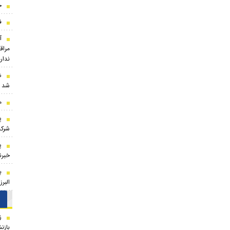
ج
ف
مراقب
ندارد
ش
شد
م
شرکت
پ
خبرنگ
ب
البر
ز
بازن