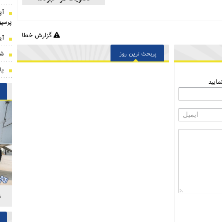
​آ
پرسپو
گزارش خطا
آی
پربحث ترین روز
شو
پا
ایید
ت