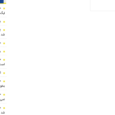
لیگ 
ب
پ
شد
ج
ر
چ
است
ث
بخوا
ح
نمی‌
ه
شد