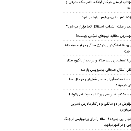
هتاب کرامتی در کنار فرانک، ناصر ملک مطیعی و
ت
ژدهاکش به پرسپولیس وارد می‌شود
یدار هفته ابتدایی استقلال کجا برگزار می‌شود؟
هم‌ترین مطالبه نیروهای شرکتی چیست؟
چهره فاطمه گودرزی در 27 سالگی در فیلم «به خاطر
چیز»
ریا اسفندیاری بعد طلاق و در دیدار با گروه بیتلر
فل انتقال جنجالی پرسپولیس باز شد
اطمه معتمدآریا و خسرو شکیبایی در حال غذا
ن در دربند
 نفر به عروسی رونالدو دعوت نمی‌شوند!
وگوش در دو سالگی و در کنار مادرش نسرین
‌نوری
تارتار این پدیده ۱۹ ساله را برای پرسپولیس از چنگ
ی و تراکتور درآورد