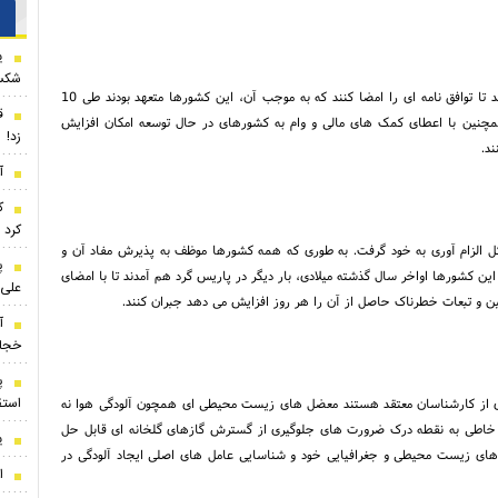
ی
شکس
در سال 1997 میلادی کشورهای صنعتی جهان در کیوتوی ژاپن گرد هم آمدند تا توافق نامه ای را امضا کنند که به موجب آن، این کشورها متعهد بودند طی 10
ق
 ای خود را تا 5 درصد کاهش دهند و همچنین با اعطای کمک های مالی و وام به کشورهای در حال توسعه امکان افزایش
زد!
ند.
آ
ک
کرد
فق نامه که با عنوان پیمان کیوتو شناخته می شود در سال 2005 شکل الزام آوری به خود گرفت. به طوری که همه کشورها موظف به پذیرش مفاد آن و
پ
ین کشورها اواخر سال گذشته میلادی، بار دیگر در پاریس گرد هم آمدند تا با امضای
علی 
ین و تبعات خطرناک حاصل از آن را هر روز افزایش می دهد جبران کنند.
آ
خجا
پ
استق
اری از کارشناسان معتقد هستند معضل های زیست محیطی ای همچون آلودگی هوا نه
خاطی به نقطه درک ضرورت های جلوگیری از گسترش گازهای گلخانه ای قابل حل
ی
 های زیست محیطی و جغرافیایی خود و شناسایی عامل های اصلی ایجاد آلودگی در
ا