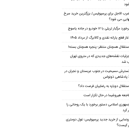
ود
رب الاجل برای پرسپولیس/ بزرگترین خرید سرخ
هایی می شود؟
خورد مرگبار تریلی با ۱۲ خودرو در جاده یاسوج
غاز قطع یارانه نقدی و کالابرگ از مرداد ۱۴۰۵
ستقلال همچنان منتظر؛ پنجره همچنان بسته!
زئیات نقشه‌های جدیدی که در متروی تهران
 شد
سترش مسیحیت در جنوب عربستان و نجران در
ٔ پادشاهی ذونواس
ستقلال دوباره به رضاییان فرصت داد؟
اجعه هیروشیما در حال تکرار است
مهوری اسلامی دستور برخورد با یک روحانی را
 کرد
ونمایی از خرید جدید پرسپولیس؛ غول دومتری
ار کیست؟