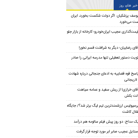
خبر های روز
وسف پزشکیان: اگر دولت شکست بخورد، ایران
ت می‌خورد
یمت‌گذاری عجیب ایران‌خودرو؛ کارخانه از بازار جلو
قای رضاییان؛ دیگر به شرافتت قسم نخور!
ویت دستور تعطیلی تنها مدرسه ایرانی را صادر
اسخ قوه قضاییه به ادعای جنجالی درباره شهادت
لاریجانی
قای خرازی! از ریش سفید و عمامه سیاهت
لت بکش
رسپولیس ارزشمندترین تیم لیگ برتر شد؟/ جایگاه
لال کاشت
ک مداح: دو روز پیش فیلم سالومه هم درآمد
ستایل عجیب صابر ابر مورد توجه قرار گرفت