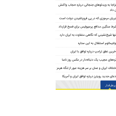
راجا به ویدئوهای جنجالی درباره حجاب واکنش
 داد
ریان مرموزی که در پی فروپاشیدن دولت است
رط سنگین مدافع پرسپولیس برای فسخ قرارداد
نها شیخ‌نشینی که نگاهی متفاوت به ایران دارد
ولتیماتوم استقلال به این ستاره
خرین نطق ترامپ درباره توافق با ایران
ره‌های عجیب یک دنباله‌دار در عکس روز ناسا
ختلاف ایران و عمان بر سر هزینه عبور از تنگه هرمز
دعای جدید رویترز درباره توافق ایران و آمریکا
پرطرفدار