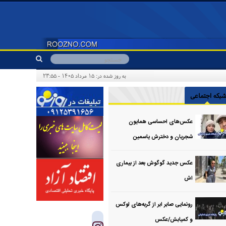
به روز شده در: ۱۵ مرداد ۱۴۰۵ - ۲۳:۵۵
بکه اجتماعی
عکس‌های احساسی همایون
شجریان و دخترش یاسمین
عکس جدید گوگوش بعد از بیماری
اش
رونمایی صابر ابر از گربه‌های لوکس
و کمیابش/عکس