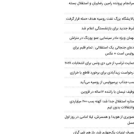
رانجام پرونده رامین رضاییان و استقلال بسته
الایشگاه بزرگ نفت روسیه هدف حمله قرار گرفت
رط جدید برای بازنشستگی اعلام شد
همان ویژه مادر سینمایی عمو پورنگ در منزلش
دعای جنجالی یک استقلالی : تمام قلبم برای
پولیس است + عکس
مایت ترامپ از جی دی ونس برای انتخابات ۲۰۲۸
رخواست زیدآبادی برای برخورد قاطع با خرازی
مب جذاب پرسپولیس از روسیه می‌آید
قیف نیسان با راننده ۱۲ساله در قزوین
ستاره استقلال جدا شد؛ کهنه بمب ۲۰۰ میلیاردی
وانتقالات بدون تیم
صویری از هویدا و همسرش، لیلا امامی در روز اول
عسل
صرف لبنیات یک‌چهارم شد، باز هم شیر گران