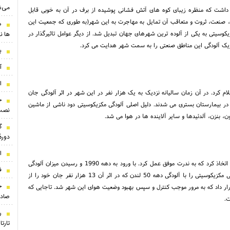
می‌ش
 در اختیار داشت که منظره زیبای کوه های آتش فشانی پوشیده از برف در آن به خوبی قابل
هه 1990 و تحت تاثیر تمرکز جمعیت، صنعت، ثروت و متعاقب آن تمایل به مهاجرت به این شهر(به طوری که جمعیت این
ض
ر در سال 1950 به 20 میلیون نفر در 2000 رسید)، مکزیکوسیتی به یکی از آلوده ترین شهرهای جهان تبدیل شد. از دیگر عوامل تاثیرگذار در
ها ن
زیک آلودگی این مناطق صنعتی را به سمت شهر هدایت می کرد.
بر
آ
ا
ن اعلام کرد. در آن زمان سالیانه نزدیک به یک هزار نفر در این شهر در اثر آلودگی جان
ج
 های ناشی از آلودگی در بیمارستان بستری می شدند. دلیل اصلی آلودگی مکزیکوسیتی دود ناشی از ماشین
نصب
، بنزن، آلدئیدها و سایر آلاینده ها در هوا می شد.
گ
دوره
ا
دولت مکزیک از دهه 1980 تصمیماتی را در خصوص کنترل و کاهش آلودگی اتخاذ کرد که به ندرت موفق عمل کرد. با ورود به دهه 1990 و رسیدن میزان آلودگی
ف
مکزیکوسیتی به بحرانی ترین مرز ممکن، بطوریکه بسیاری کارشناسان، آلودگی مکزیکوسیتی را با آلودگی دهه 50 لندن که در اثر آن 13 هزار نفر جان خود را از
ج
ار داد که به مرور موجب کنترل و سپس بهبود وضعیت هوای این شهر شد. تاجایی که
صادر
ت.
ر
تارت