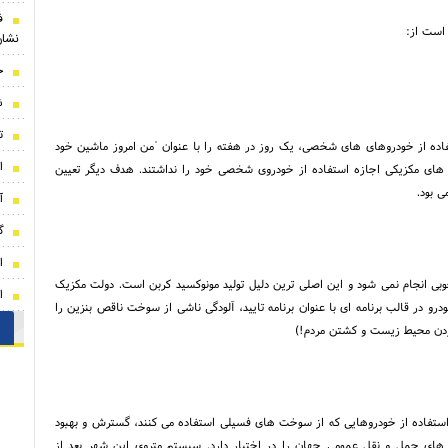
ف
است از:
نشان
ج
ش
ت
ه از خودروهای های شخصی، یک روز در هفته را با عنوان ˈمن امروز ماشین خود
ا
 کرد. در این روز، راننده های مکزیکی اجازه استفاده از خودروی شخصی خود را نداشتند. هدف دیگر تعیین
 بود.
آ
گ
ا
بی انجام نمی شود و این اصلی ترین دلیل تولید مونوکسید کربن است. دولت مکزیک
ا
رو در قالب برنامه ای با عنوان برنامه تایید، آلودگی ناشی از سوخت ناقص بنزین را
بردن محیط زیست و کشتن مردم!)
تفاده از خودروهایی که از سوخت های فسیلی استفاده می کنند، گسترش و بهبود
های حمل و نقل عمومی جهان را در اختیار دارد. سیستم متروی این شهر بعد از