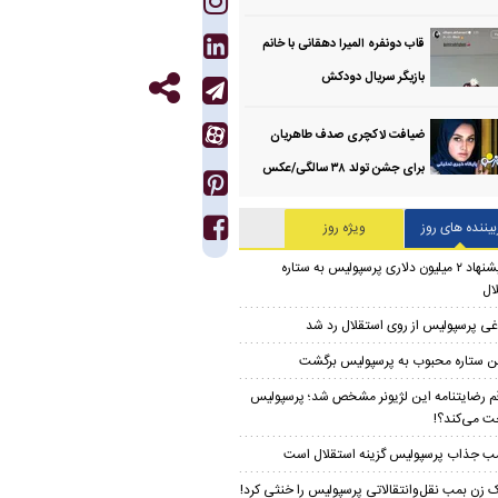
قاب دونفره المیرا دهقانی با خانم
بازیگر سریال دودکش
ضیافت لاکچری صدف طاهریان
برای جشن تولد ۳۸ سالگی‌/عکس
بیننده های روز
ویژه روز
پیشنهاد ۲ میلیون دلاری پرسپولیس به ستاره
ال
غی پرسپولیس از روی استقلال رد شد
ن ستاره محبوب به پرسپولیس برگشت
م رضایتنامه این لژیونر مشخص شد؛ پرسپولیس
ت می‌کند؟!
ب جذاب پرسپولیس گزینه استقلال است
 زن بمب نقل‌وانتقالاتی پرسپولیس را خنثی کرد!