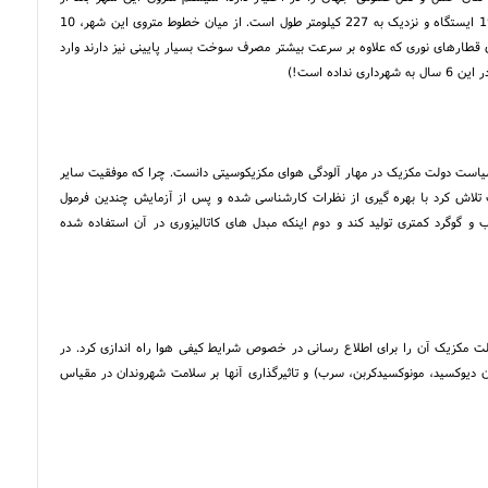
نیویورک دومین متروی بزرگ در قاره آمریکاست. این مترو دارای 12 خط، 195 ایستگاه و نزدیک به 227 کیلومتر طول است. از میان خطوط متروی این شهر، 10
 قطارهای نوری که علاوه بر سرعت بیشتر مصرف سوخت بسیار پایینی نیز دارند وارد
ه است!)
سیاست دولت مکزیک در مهار آلودگی هوای مکزیکوسیتی دانست. چرا که موفقیت سایر
تلاش کرد با بهره گیری از نظرات کارشناسی شده و پس از آزمایش چندین فرمول
؛ نخست اینکه سرب و گوگرد کمتری تولید کند و دوم اینکه مبدل های کاتالیزوری در آن استفاده شده
که دولت مکزیک آن را برای اطلاع رسانی در خصوص شرایط کیفی هوا راه اندازی کرد. در
ژن دیوکسید، مونوکسیدکربن، سرب) و تاثیرگذاری آنها بر سلامت شهروندان در مقیاس