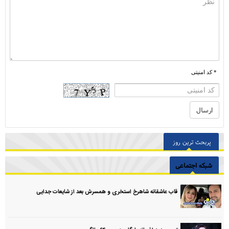
* کد امنیتی
پربحث ترین روز
شبکه اجتماعی
قاب عاشقانه شاهرخ استخری و همسرش بعد از شایعات جدایی