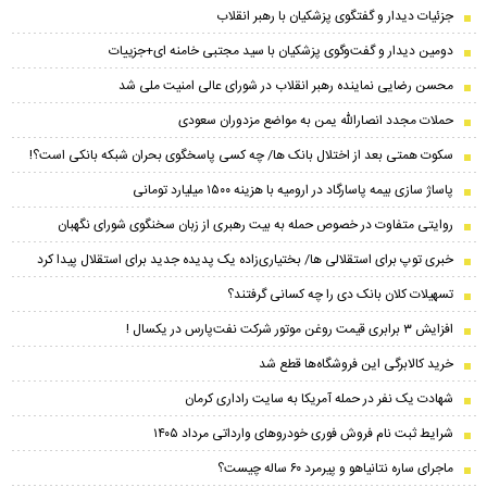
جزئیات دیدار و گفتگوی پزشکیان با رهبر انقلاب
دومین دیدار و گفت‌وگوی پزشکیان با سید مجتبی خامنه ای+جزییات
محسن رضایی نماینده رهبر انقلاب در شورای عالی امنیت ملی شد
حملات مجدد انصارالله یمن به مواضع مزدوران سعودی
سکوت همتی بعد از اختلال بانک ها/ چه کسی پاسخگوی بحران شبکه بانکی است؟!
پاساژ سازی بیمه پاسارگاد در ارومیه با هزینه ۱۵۰۰ میلیارد تومانی
روایتی متفاوت در خصوص حمله به بیت رهبری از زبان سخنگوی شورای نگهبان
خبری توپ برای استقلالی ها/ بختیاری‌زاده یک پدیده جدید برای استقلال پیدا کرد
تسهیلات کلان بانک دی را چه کسانی گرفتند؟
افزایش ۳ برابری قیمت روغن موتور شرکت نفت‌پارس در یکسال !
خرید کالابرگی این فروشگاه‌ها قطع شد
شهادت یک نفر در حمله آمریکا به سایت راداری کرمان
شرایط ثبت نام فروش فوری خودرو‌های وارداتی مرداد ۱۴۰۵
ماجرای ساره نتانیاهو و پیرمرد ۶۰ ساله چیست؟