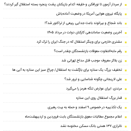
از سردار آزمون تا نورافکن و خلیفه؛ کدام بازیکنان پشت پنجره بسته استقلال گیر کردند؟
پایگاه نیروی هوایی آمریکا در وضعیت آماده‌باش
باند شجاع و بیرانوند باعث جدایی ربیعی از تراکتور شد؟!
آخرین وضعیت ساماندهی کارکنان دولت در مرداد ۱۴۰۵
مشتری خارجی برای وینگر استقلال که در جنگ ایران را ترک کرد
رقم مابه‌التفاوت معوقات بازنشستگان چقدر است؟
زن بلاکر معروف موجب قتل مداح تهرانی شد
تخفیف بزرگ یک ستاره برای بازگشت به استقلال/ چراغ سبز این ستاره به آبی ها
علی لاریجانی چگونه شناسایی و ترور شد؟
مرندی: ایران عوارض تنگه هرمز را می‌گیرد
قمار بزرگ استقلال روی این ستاره
یک تکذیبیه در خصوص ۹ اسفند و حمله به بیت رهبری
اعلام مجموع مطالبات معوق بازنشستگان بابت فروردین و اردیبهشت‌ماه
ناترازی ۱۳۷ همتی بانک مسکن مختومه نشد