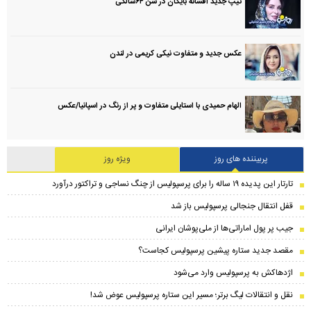
تیپ جدید افسانه بایگان در سن ۶۴سالگی
عکس جدید و متفاوت نیکی کریمی در لندن
الهام حمیدی با استایلی متفاوت و پر از رنگ در اسپانیا/عکس
پربیننده های روز
ویژه روز
تارتار این پدیده ۱۹ ساله را برای پرسپولیس از چنگ نساجی و تراکتور درآورد
قفل انتقال جنجالی پرسپولیس باز شد
جیب پر پول اماراتی‌ها از ملی‌پوشان ایرانی
مقصد جدید ستاره پیشین پرسپولیس کجاست؟
اژدهاکش به پرسپولیس وارد می‌شود
نقل و انتقالات لیگ برتر؛ مسیر این ستاره پرسپولیس عوض شد!