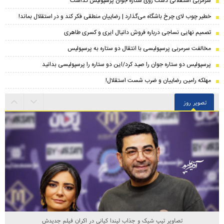
سرمربی استقلالی دست روی ستاره جوان پرسپولیس گذاشت
خطیر چوب لای چرخ باشگاه می‌گذارد | رضاییان منطقی فکر کند و در استقلال بماند!
تصمیم نهایی نساجی درباره فروش دانیال ایری و کسری طاهری
مخالفت سرمربی پرسپولیسی با انتقال دو ستاره به پرسپولیس
پرسپولیس دو ستاره جوان را صید کرد/این دو ستاره را پرسپولیسی بدانید
مهلکه رامین رضاییان و ضرب شست استقلال!
تصویر روز
تصاویر تیپ شیک و جذاب لیندا کیانی در اکران فیلم جدیدش