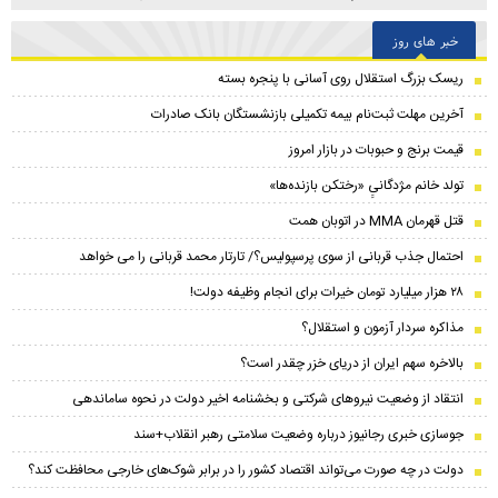
خبر های روز
ریسک بزرگ استقلال روی آسانی با پنجره بسته
آخرین مهلت ثبت‌نام بیمه تکمیلی بازنشستگان بانک صادرات
قیمت برنج و حبوبات در بازار امروز
تولد خانم مژدگانیِِ «رختکن بازنده‌ها»
قتل قهرمان MMA در اتوبان همت
احتمال جذب قربانی از سوی پرسپولیس؟/ تارتار محمد قربانی را می خواهد
۲۸ هزار میلیارد تومان خیرات برای انجام وظیفه دولت!
مذاکره سردار آزمون و استقلال؟
بالاخره سهم ایران از دریای خزر چقدر است؟
انتقاد از وضعیت نیروهای شرکتی و بخشنامه اخیر دولت در نحوه ساماندهی
جوسازی خبری رجانیوز درباره وضعیت سلامتی رهبر انقلاب+سند
دولت در چه صورت می‌تواند اقتصاد کشور را در برابر شوک‌های خارجی محافظت کند؟