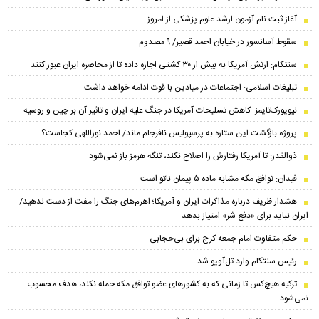
آغاز ثبت نام آزمون ارشد علوم پزشکی از امروز
سقوط آسانسور در خیابان احمد قصیر/ ۹ مصدوم
سنتکام: ارتش آمریکا به بیش از ۳۰ کشتی اجازه داده تا از محاصره ایران عبور کنند
تبلیغات اسلامی: اجتماعات در میادین با قوت ادامه خواهد داشت
نیویورک‌تایمز: کاهش تسلیحات آمریکا در جنگ علیه ایران و تاثیر آن بر چین و روسیه
پروژه بازگشت این ستاره به پرسپولیس نافرجام ماند/ احمد نوراللهی کجاست؟
ذوالقدر: تا آمریکا رفتارش را اصلاح نکند، تنگه هرمز باز نمی‌شود
فیدان: توافق مکه مشابه ماده ۵ پیمان ناتو است
هشدار ظریف درباره مذاکرات ایران و آمریکا؛ اهرم‌های جنگ را مفت از دست ندهید/
ایران نباید برای «دفع شر» امتیاز بدهد
حکم متفاوت امام جمعه کرج برای بی‌حجابی
رئیس سنتکام وارد تل‌آویو شد
ترکیه هیچ‌کس تا زمانی که به کشورهای عضو توافق مکه حمله نکند، هدف محسوب
نمی‌شود