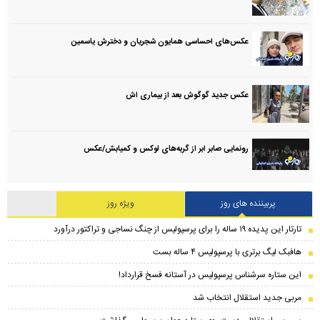
عکس‌های احساسی همایون شجریان و دخترش یاسمین
عکس جدید گوگوش بعد از بیماری اش
رونمایی صابر ابر از گربه‌های لوکس و کمیابش/عکس
پربیننده های روز
ویژه روز
تارتار این پدیده ۱۹ ساله را برای پرسپولیس از چنگ نساجی و تراکتور درآورد
هافبک لیگ برتری با پرسپولیس ۴ ساله بست
این ستاره سرشناس پرسپولیس در آستانه فسخ قرارداد!
مربی جدید استقلال انتخاب شد