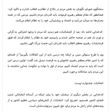
سخنگوی شورای نگهبان به نقش مردم در دفاع از نظام و انقلاب اشاره و تاکید کرد:
همانطور که مقام معظم رهبری فرمودند باید قدردان مردم باشیم، مردمی که در همه
بحران‌ها به میدان می‌آیند و اعتماد و پیشتیبانی خود را به نظام اعلام می‌کنند.
کدخدایی ادامه داد: بعد از اغتشاشات هم دیدید که مردم با وجود اعتراض به گرانی
و تورم باز هم در صحنه حاضر شدند و پایبندی خود به نظام را اعلام کردند که طبق
فرمایشات رهبری معظم انقلاب باید قدردان این نعمت بزرگ الهی باشیم.
وی با طرح سئوالی مبنی بر اینکه چه درسی باید از این اتفاقات بگیریم؟ از فتنه‌ای
که با تدبیر مقام معظم رهبری خاموش و به فرصت تبدیل شد گفت: اولین درس این
است که باید به مردم اعتماد کنیم، مردم از اول با دولت و حکومت جدایی نداشتند با
این مردم باید صادقانه برخورد کنیم.
انتخابات جشنواره نیست
کدخدایی در بخش دیگری از سخنان خود با بیان اینکه در آستانه انتخاباتی شدن
فضای کشور هستیم، تصریح کرد: انتخابات از کنش‌های سیاسی عظیم کشور و از
وعده‌های امام راحل به مردم برای حق تعیین سرنوشت‌شان است.