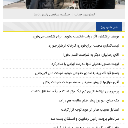
تصاویری جذاب از جنگنده شخصی رئیس ناسا
خبر های روز
یوسف پزشکیان: اگر دولت شکست بخورد، ایران شکست می‌خورد
قیمت‌گذاری عجیب ایران‌خودرو؛ کارخانه از بازار جلو زد!
آقای رضاییان؛ دیگر به شرافتت قسم نخور!
کویت دستور تعطیلی تنها مدرسه ایرانی را صادر کرد
پاسخ قوه قضاییه به ادعای جنجالی درباره شهادت علی لاریجانی
آقای خرازی! از ریش سفید و عمامه سیاهت خجالت بکش
پرسپولیس ارزشمندترین تیم لیگ برتر شد؟/ جایگاه استقلال کاشت
یک مداح: دو روز پیش فیلم سالومه هم درآمد
استایل عجیب صابر ابر مورد توجه قرار گرفت
سرانجام پرونده رامین رضاییان و استقلال بسته شد