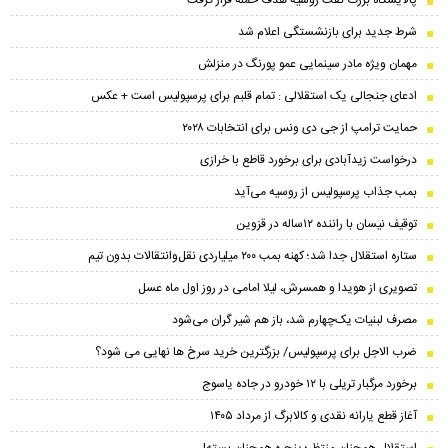
پالایشگاه بزرگ نفت روسیه هدف حمله قرار گرفت
شرط جدید برای بازنشستگی اعلام شد
مهمان ویژه مادر سینمایی عمو پورنگ در منزلش
ادعای جنجالی یک استقلالی : تمام قلبم برای پرسپولیس است + عکس
حمایت ترامپ از جی دی ونس برای انتخابات ۲۰۲۸
درخواست زیدآبادی برای برخورد قاطع با خرازی
بمب جذاب پرسپولیس از روسیه می‌آید
توقیف نیسان با راننده ۱۲ساله در قزوین
ستاره استقلال جدا شد؛ کهنه بمب ۲۰۰ میلیاردی نقل‌وانتقالات بدون تیم
تصویری از هویدا و همسرش، لیلا امامی در روز اول ماه عسل
مصرف لبنیات یک‌چهارم شد، باز هم شیر گران می‌شود
ضرب الاجل برای پرسپولیس/ بزرگترین خرید سرخ ها نهایی می شود؟
برخورد مرگبار تریلی با ۱۲ خودرو در جاده یاسوج
آغاز قطع یارانه نقدی و کالابرگ از مرداد ۱۴۰۵