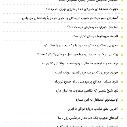
استقلال همچنان منتظر؛ پنجره همچنان بسته!
جزئیات نقشه‌های جدیدی که در متروی تهران نصب شد
گسترش مسیحیت در جنوب عربستان و نجران در دورهٔ پادشاهی ذونواس
استقلال دوباره به رضاییان فرصت داد؟
فاجعه هیروشیما در حال تکرار است
جمهوری اسلامی دستور برخورد با یک روحانی را صادر کرد
رونمایی از خرید جدید پرسپولیس؛ غول دومتری تارتار کیست؟
فراجا به ویدئوهای جنجالی درباره حجاب واکنش نشان داد
جریان مرموزی که در پی فروپاشیدن دولت است
شرط سنگین مدافع پرسپولیس برای فسخ قرارداد
تنها شیخ‌نشینی که نگاهی متفاوت به ایران دارد
اولتیماتوم استقلال به این ستاره
آخرین نطق ترامپ درباره توافق با ایران
گره‌های عجیب یک دنباله‌دار در عکس روز ناسا