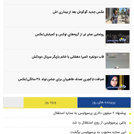
عکس جدید گوگوش بعد از بیماری اش
رونمایی صابر ابر از گربه‌های لوکس و کمیابش/عکس
قاب دونفره المیرا دهقانی با خانم بازیگر سریال دودکش
ضیافت لاکچری صدف طاهریان برای جشن تولد ۳۸ سالگی‌/عکس
پربیننده های روز
ویژه روز
پیشنهاد ۲ میلیون دلاری پرسپولیس به ستاره استقلال
یاغی پرسپولیس از روی استقلال رد شد
این ستاره محبوب به پرسپولیس برگشت