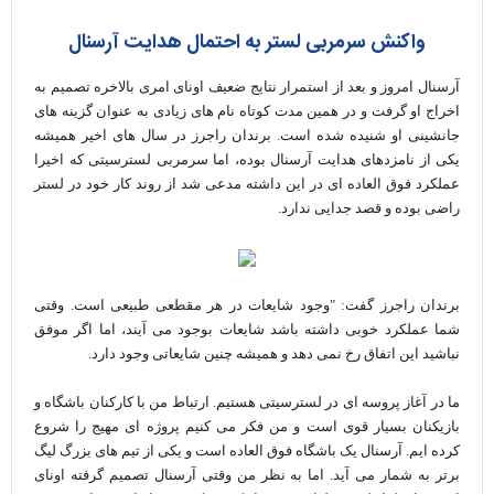
واکنش سرمربی لستر به احتمال هدایت آرسنال
آرسنال امروز و بعد از استمرار نتایج ضعیف اونای امری بالاخره تصمیم به
اخراج او گرفت و در همین مدت کوتاه نام های زیادی به عنوان گزینه های
جانشینی او شنیده شده است. برندان راجرز در سال های اخیر همیشه
یکی از نامزدهای هدایت آرسنال بوده، اما سرمربی لسترسیتی که اخیرا
عملکرد فوق العاده ای در این داشته مدعی شد از روند کار خود در لستر
راضی بوده و قصد جدایی ندارد.
برندان راجرز گفت: "وجود شایعات در هر مقطعی طبیعی است. وقتی
شما عملکرد خوبی داشته باشد شایعات بوجود می آیند، اما اگر موفق
نباشید این اتفاق رخ نمی دهد و همیشه چنین شایعاتی وجود دارد.
ما در آغاز پروسه ای در لسترسیتی هستیم. ارتباط من با کارکنان باشگاه و
بازیکنان بسیار قوی است و من فکر می کنیم پروژه ای مهیج را شروع
کرده ایم. آرسنال یک باشگاه فوق العاده است و یکی از تیم های بزرگ لیگ
برتر به شمار می آید. اما به نظر من وقتی آرسنال تصمیم گرفته اونای