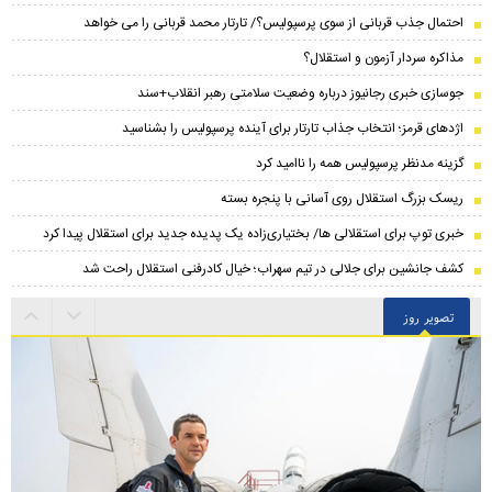
احتمال جذب قربانی از سوی پرسپولیس؟/ تارتار محمد قربانی را می خواهد
مذاکره سردار آزمون و استقلال؟
جوسازی خبری رجانیوز درباره وضعیت سلامتی رهبر انقلاب+سند
اژدهای قرمز؛ انتخاب جذاب تارتار برای آینده پرسپولیس را بشناسید
گزینه مدنظر پرسپولیس همه را ناامید کرد
ریسک بزرگ استقلال روی آسانی با پنجره بسته
خبری توپ برای استقلالی ها/ بختیاری‌زاده یک پدیده جدید برای استقلال پیدا کرد
کشف جانشین برای جلالی در تیم سهراب؛ خیال کادرفنی استقلال راحت شد
تصویر روز