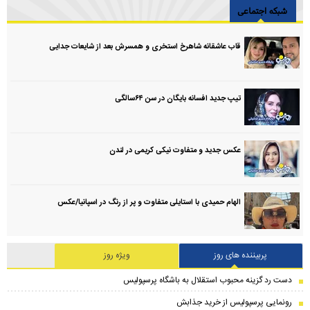
شبکه اجتماعی
قاب عاشقانه شاهرخ استخری و همسرش بعد از شایعات جدایی
تیپ جدید افسانه بایگان در سن ۶۴سالگی
عکس جدید و متفاوت نیکی کریمی در لندن
الهام حمیدی با استایلی متفاوت و پر از رنگ در اسپانیا/عکس
پربیننده های روز
ویژه روز
دست رد گزینه محبوب استقلال به باشگاه پرسپولیس
رونمایی پرسپولیس از خرید جذابش