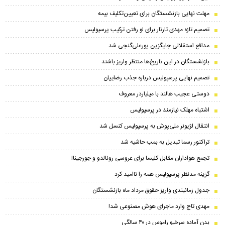
مهلت نهایی بازنشستگان برای تعیین‌تکلیف بیمه
تصمیم تازه مهدی تارتار برای لو رفتن ترکیب پرسپولیس
مدافع استقلالی جایگزین پورعلی‌گنجی شد
بازنشستگان در این تاریخ‌ها منتظر واریز باشند
تصمیم نهایی پرسپولیس درباره جذب رضاییان
دوستی عجیب هالند با میلیاردر معروف
اشتباه مهلک نیازمند در پرسپولیس
انتقال لژیونر ملی‌پوش به پرسپولیس کنسل شد
تراکتور رسما تبدیل به بمب حاشیه شد
تجمع هواداران مقابل کلیسا برای عروسی رونالدو و جورجینا!
گزینه مدنظر پرسپولیس همه را ناامید کرد
جدول زمانبندی واریز حقوق مرداد ماه بازنشستگان
مهدی تاج وارد ماجرای هوش مصنوعی شد!
بدن آماده سرخیو راموس در ۴۰ سالگی