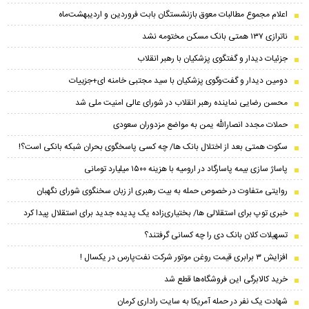
اعلام مجموع مطالبات معوق بازنشستگان بابت فروردین و اردیبهشت‌ماه
ناترازی ۱۳۷ همتی بانک مسکن مختومه نشد
جزئیات دیدار و گفتگوی پزشکیان با رهبر انقلاب
دومین دیدار و گفت‌وگوی پزشکیان با سید مجتبی خامنه ای+جزییات
محسن رضایی نماینده رهبر انقلاب در شورای عالی امنیت ملی شد
حملات مجدد انصارالله یمن به مواضع مزدوران سعودی
سکوت همتی بعد از اختلال بانک ها/ چه کسی پاسخگوی بحران شبکه بانکی است؟!
پاساژ سازی بیمه پاسارگاد در ارومیه با هزینه ۱۵۰۰ میلیارد تومانی
روایتی متفاوت در خصوص حمله به بیت رهبری از زبان سخنگوی شورای نگهبان
خبری توپ برای استقلالی ها/ بختیاری‌زاده یک پدیده جدید برای استقلال پیدا کرد
تسهیلات کلان بانک دی را چه کسانی گرفتند؟
افزایش ۳ برابری قیمت روغن موتور شرکت نفت‌پارس در یکسال !
خرید کالابرگی این فروشگاه‌ها قطع شد
شهادت یک نفر در حمله آمریکا به سایت راداری کرمان