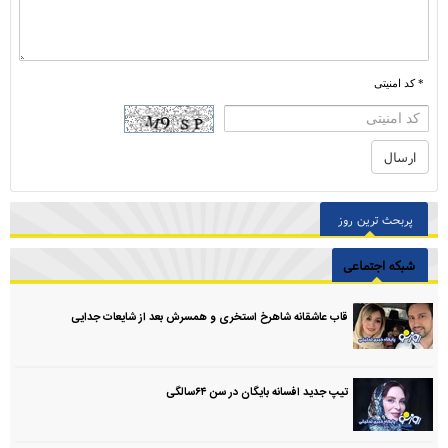
* کد امنیتی
پربحث ترین روز
شبکه اجتماعی
قاب عاشقانه شاهرخ استخری و همسرش بعد از شایعات جدایی
تیپ جدید افسانه بایگان در سن ۶۴سالگی