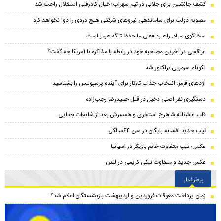
کشف جانشین برای جلالی در تیم سهراب؛ خیال کادرفنی استقلال راحت شد
مصوبه دولت برای ساماندهی نیروهای شرکتی هیچ دردی را دوا نخواهد کرد
سخنگوی سپاه: راهبرد فعلی ما حفظ تنگه هرمز است
عراقچی در آخرین مصاحبه خود در رابطه با مذاکره با آمریکا چه گفت؟
نکونام سرمربی تراکتور شد
اژدهای قرمز؛ انتخاب جذاب تارتار برای آینده پرسپولیس را بشناسید
دستگیری نفر اصلی دخیل در قتل حمیدرضا رجب‌زاده
قاب عاشقانه شاهرخ استخری و همسرش بعد از شایعات جدایی
تیپ جدید افسانه بایگان در سن ۶۴سالگی
عکس: تیپ متفاوت خانم بازیگر در اسپانیا
عکس جدید و متفاوت نیکی کریمی در لندن
پرطرفدار
زمان پرداخت معوقات فروردین و اردیبهشت بازنشستگان اعلام شد؟