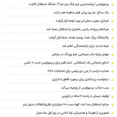
پرسپولیس ارزشمندترین تیم لیگ برتر شد؟/ جایگاه استقلال کاشت
یک مداح: دو روز پیش فیلم سالومه هم درآمد
استایل عجیب صابر ابر مورد توجه قرار گرفت
سرانجام پرونده رامین رضاییان و استقلال بسته شد
پالایشگاه بزرگ نفت روسیه هدف حمله قرار گرفت
شرط جدید برای بازنشستگی اعلام شد
مهمان ویژه مادر سینمایی عمو پورنگ در منزلش
ادعای جنجالی یک استقلالی : تمام قلبم برای پرسپولیس است + عکس
حمایت ترامپ از جی دی ونس برای انتخابات ۲۰۲۸
درخواست زیدآبادی برای برخورد قاطع با خرازی
بمب جذاب پرسپولیس از روسیه می‌آید
توقیف نیسان با راننده ۱۲ساله در قزوین
ستاره استقلال جدا شد؛ کهنه بمب ۲۰۰ میلیاردی نقل‌وانتقالات بدون تیم
تصویری از هویدا و همسرش، لیلا امامی در روز اول ماه عسل