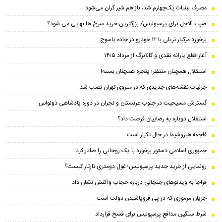
مصرف لبنیات یک‌چهارم شد، باز هم شیر گران می‌شود
ضرب الاجل برای پرسپولیس/ بزرگترین خرید سرخ ها نهایی می شود؟
برخورد مرگبار تریلی با ۱۲ خودرو در جاده یاسوج
آغاز قطع یارانه نقدی و کالابرگ از مرداد ۱۴۰۵
استقلال همچنان منتظر؛ پنجره همچنان بسته!
جزئیات نقشه‌های جدیدی که در متروی تهران نصب شد
گسترش مسیحیت در جنوب عربستان و نجران در دورهٔ پادشاهی ذونواس
استقلال دوباره به رضاییان فرصت داد؟
فاجعه هیروشیما در حال تکرار است
جمهوری اسلامی دستور برخورد با یک روحانی را صادر کرد
رونمایی از خرید جدید پرسپولیس؛ غول دومتری تارتار کیست؟
فراجا به ویدئوهای جنجالی درباره حجاب واکنش نشان داد
جریان مرموزی که در پی فروپاشیدن دولت است
شرط سنگین مدافع پرسپولیس برای فسخ قرارداد