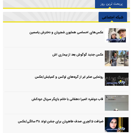
پربحث ترین روز
شبکه اجتماعی
عکس‌های احساسی همایون شجریان و دخترش یاسمین
عکس جدید گوگوش بعد از بیماری اش
رونمایی صابر ابر از گربه‌های لوکس و کمیابش/عکس
قاب دونفره المیرا دهقانی با خانم بازیگر سریال دودکش
ضیافت لاکچری صدف طاهریان برای جشن تولد ۳۸ سالگی‌/عکس