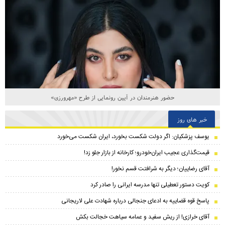
حضور هنرمندان در آیین رونمایی از طرح «مهرورزی»
خبر های روز
یوسف پزشکیان: اگر دولت شکست بخورد، ایران شکست می‌خورد
قیمت‌گذاری عجیب ایران‌خودرو؛ کارخانه از بازار جلو زد!
آقای رضاییان؛ دیگر به شرافتت قسم نخور!
کویت دستور تعطیلی تنها مدرسه ایرانی را صادر کرد
پاسخ قوه قضاییه به ادعای جنجالی درباره شهادت علی لاریجانی
آقای خرازی! از ریش سفید و عمامه سیاهت خجالت بکش