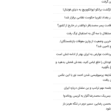
 گرفت
ازگشت برانکو ایوانکوویچ به دنیای فوتبال!
ر بغداد تقریبا حکومت نظامی برقرار شد!
قامت پسر محمدباقر ذوالقدر در خارج از کشور؟
ستقلال با سه گل به استقبال لیگ رفت
خرین وضعیت از واریز معوقات بازنشستگان/
ع تامین شد؟
رداخت عوارض به ایران بهتر از ادامه تنش است
ودتان را خلع لباس کنید، بعدش فحش بدهید و
 بگویید
ایعه پرسپولیسی شدن احمد نور با این عکس
ن یافت
لسه مهم ترامپ و بن سلمان درباره ایران
یس‌بک محمدرضا گلزار به کریس رونالدو!
حسن رضایی: مسیر دوم در تنگه هرمز باز
شود