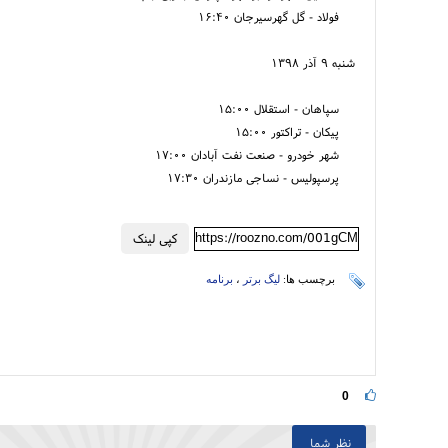
فولاد - گل گهرسیرجان ۱۶:۴۰
شنبه ۹ آذر ۱۳۹۸
سپاهان - استقلال ۱۵:۰۰
پیکان - تراکتور ۱۵:۰۰
شهر خودرو - صنعت نفت آبادان ۱۷:۰۰
پرسپولیس - نساجی مازندران ۱۷:۳۰
https://roozno.com/001gCM
کپی لینک
برچسب ها:
لیگ برتر
،
برنامه
0
نظر شما