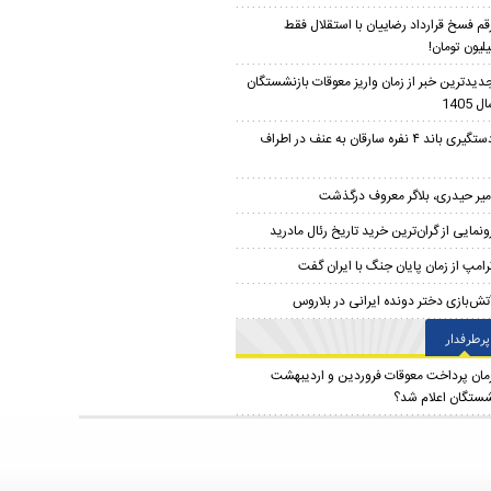
قم فسخ قرارداد رضاییان با استقلال فقط
دیدترین خبر از زمان واریز معوقات بازنشستگان
 1405
دستگیری باند ۴ نفره سارقان به عنف در اطراف
میر حیدری، بلاگر معروف درگذشت
ونمایی از گران‌ترین خرید تاریخ رئال مادرید
رامپ از زمان پایان جنگ با ایران گفت
تش‌بازی دختر دونده ایرانی در بلاروس
پرطرفدار
مان پرداخت معوقات فروردین و اردیبهشت
شستگان اعلام شد؟