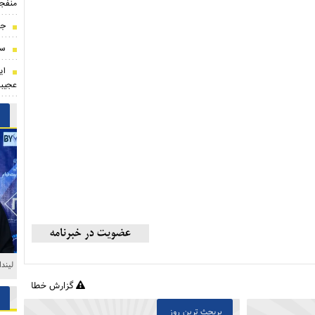
منفجر
جا
سر
ای
عجیب
لیند
گزارش خطا
پربحث ترین روز