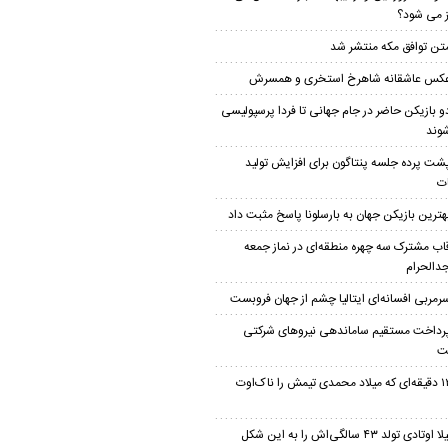
ز می شود؟
تن توافق مکه منتشر شد
کس عاشقانه شاهرخ استخری و همسرش
و بازیکن حاضر در جام جهانی تا فردا پرسپولیسی
وند
شت پرده جلسه پنتاگون برای افزایش تولید
ت
هترین بازیکن جهان به بارسلونا پاسخ مثبت داد
اب مشترک سه چهره منطقه‌ای در نماز جمعه
الحرام
رمربی افسانه‌ای ایتالیا چشم از جهان فروبست
رداخت مستقیم ساماندهی نیروهای شرکتی
ت
۱۲ دقیقه‌ای که میلاد محمدی تیمش را ناک‌اوت
لیلا اوتادی تولد ۴۳ سالگی‌اش را به این شکل