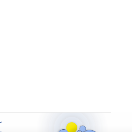
صف
درب