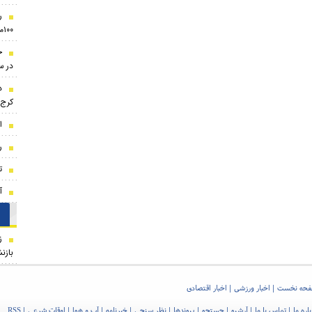
ر
۱۰۰میلیون تومان!
ج
در سال
کرج
ا
ر
ت
آ
ز
بازن
حه نخست
اخبار ورزشی
اخبار اقتصادی
اره ما
تماس با ما
آرشیو
جستجو
پیوندها
نظر سنجی
خبرنامه
آب و هوا
اوقات شرعی
RSS