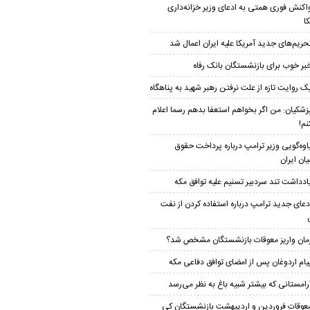
اکنش فوری همتی به ادعای وزیر خزانه‌داری
ا
حریم‌های جدید آمریکا علیه ایران اعمال شد
بر خوب برای بازنشستگان بانک رفاه
ک روایت تازه از علت نرفتن رهبر شهید به پناهگاه
زشکیان: من اگر بخواهم استعفا بدهم رسما اعلام
نم!
اوه‌گویی وزیر ترامپ درباره پرداخت حقوق
یان ایران
ادداشت تند سردبیر تسنیم علیه توافق مکه
دعای جدید ترامپ درباره استفاده کردن از نفت
مان واریز معوقات بازنشستگان مشخص شد؟
یام اردوغان پس از امضای توافق دفاعی مکه
رامستانی که بیشتر شبیه باغ به نظر می‌رسد
عوقات فروردین و اردیبهشت بازنشستگان کی