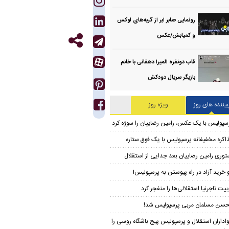
رونمایی صابر ابر از گربه‌های لوکس
و کمیابش/عکس
قاب دونفره المیرا دهقانی با خانم
بازیگر سریال دودکش
بیننده های روز
ویژه روز
سپولیس با یک عکس، رامین رضاییان را سوژه کرد
اکره مخفیفانه پرسپولیس با یک فوق ستاره
توری رامین رضاییان بعد جدایی از استقلال
 خرید آزاد در راه پیوستن به پرسپولیس!
ییت تاجرنیا استقلالی‌ها را منفجر کرد
سن مسلمان مربی پرسپولیس شد!
اداران استقلال و پرسپولیس پیج باشگاه روسی را