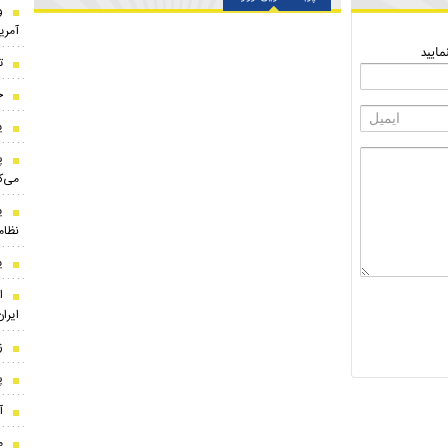
و
آمریک
ایید
ت
خ
ی
پ
می‌ک
ی
نظام
ی
ا
ایران
ز
پ
آ
م