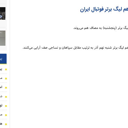
م لیگ برتر فوتبال ایران
گ برتر (پنجشنبه) به مصاف هم می‌روند.
 لیگ برتر شنبه نهم آذر به ترتیب مقابل سپاهان و نساجی صف آرایی می‌کنند.
پر
پر
مذ
اس
دو
تو
مح
هو