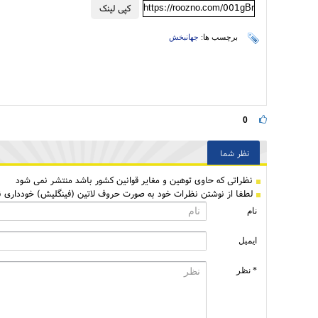
https://roozno.com/001gBr
کپی لینک
برچسب ها:
جهانبخش
0
نظر شما
نظراتی كه حاوی توهین و مغایر قوانین کشور باشد منتشر نمی شود
لطفا از نوشتن نظرات خود به صورت حروف لاتین (فینگلیش) خودداری نم
نام
ایمیل
* نظر