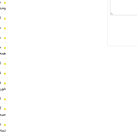
م
وحد
ا
د
م
همه 
ث
ق
ف
خورد
این ۱۰
گ
صبحی
نساج