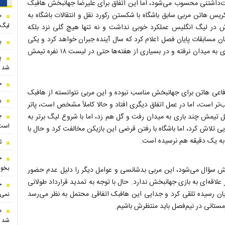
ت‌داشتنی محسوب می‌شود، اما این اتفاق برای علیرضا جهانبخش هافبک
 هاتن مربی سابق باشگاه با شکستن رکورد نقل و انتقالات باشگاه به
لیگ 
در لیگ انگلیس عملکرد خوبی نداشت و نه تنها هیچ گلی نزد بلکه
مسابقات پایان فصل اعلام کرد که سال آینده جبران خواهد کرد و یکی
ب
از بهترین‌های تیمش خواهد شد، اما این فصل تا الان حتی ثانیه‌ای به میدان نرفته و در بسیاری از هفته‌ها حتی در لیست ۱۸ نفره تیمش
پ
شد
ج
فاعی هاتن برای جهانبخش مناسب نبوده و این مربی نتوانسته از هافبک
ر
‌تر است، اما در عمل اتفاق دیگری افتاد و حالا کاملاً مشخص است، پاتر
چ
 تیمش چند باری به میدان رفت و گل هم زد، اما با شروع لیگ برتر به
است
تلاش کرد، اما باشگاه با رفتن قرضی این بازیکن مخالفت کرد و حال با
ز به یک دقیقه هم نرسیده است.
ث
بخوا
بخش سؤال می‌شود، این مربی بدشانسی و عوامل دیگر را دلیل عدم حضور
 علاقه‌ای به بازی جهانبخش ندارد. حال با توجه به تمدید قرارداد طولانی
ح
پایان رسیده تلقی کرد و جدایی این هافبک اتفاقی محتمل به نظر می‌رسد
نمی‌
زمستانی در نیم‌فصل باید منتظرش باشیم.
ه
شد