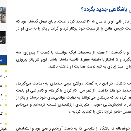
ل باشگاهی جدید بگردد؟
باشگاه برایتون اعلام کرد قرارداد گراهام پاتر سرمربی این باشگاه و کادر فنی او را تا سال ۲۰۲۵ تمدید کرده است. پایان فصل گذشته بود که
ت کریس هاتن را از سمت خود برکنار کرد و گراهام پاتر را به جای او در
برایتون با حضور پاتر در نیمکت نمایش‌های تهاجمی‌تری ارائه داد و با گذشت ۱۲ هفته از مسابقات لیگ توانسته با کسب ۴ پیروزی، سه
تساوی و ۶ باخت و کسب ۱۵ امتیاز در رده دوازدهم جدول قرار بگیرد و ۵ امتیاز با منطقه سقوط فاصله داشته باشد. اوج کار پاتر پیروزی
پر
ران امید زیادی به تیم تحت هدایت او داشته باشند.
دو
می‌شو
 لب داشت، در این باره گفت: «وقتی مربی جدیدی به خدمت می‌گیرید،
سر
دید خواهند داشت. از نظر من، کار کردن با گراهام و کادر فنی او باعث
۱۲ دقیقه‌ای که میلاد محمدی تیمش را ناک
‌اند که بازیکنان می‌توانند به نهایت توانایی‌های خود برسند و پاتر از
کار با نمایش‌هایی خوب، امتیاز‌های ارزشمندی کسب کرده‌ایم و می‌دانم
به
همین خاطر قراردادش را تمدید کردیم.»
گزین
ست
ی خوشحالم که باشگاه از نتایجی که به دست آوردیم راضی بود و اعتمادش
خوش 