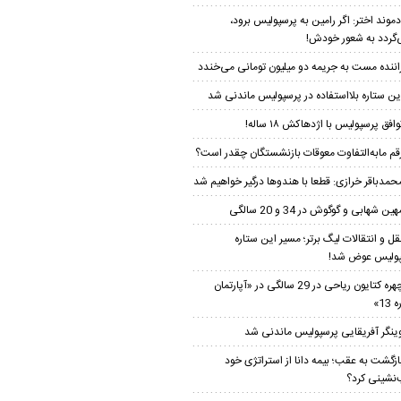
دموند اختر: اگر رامین به پرسپولیس برود،
‌گردد به شعور خودش!
اننده مست به جریمه دو میلیون تومانی می‌خندد
ین ستاره بلااستفاده در پرسپولیس ماندنی شد
وافق پرسپولیس با اژدهاکش ۱۸ ساله!
قم مابه‌‌التفاوت معوقات بازنشستگان چقدر است؟
حمدباقر خرازی: قطعا با هندوها درگیر خواهیم شد
هین شهابی و گوگوش در 34 و 20 سالگی
قل و انتقالات لیگ برتر؛ مسیر این ستاره
ولیس عوض شد!
چهره کتایون ریاحی در 29 سالگی در «آپارتمان
13»
ینگر آفریقایی پرسپولیس ماندنی شد
ازگشت به عقب؛ بیمه دانا از استراتژی خود
نشینی کرد؟