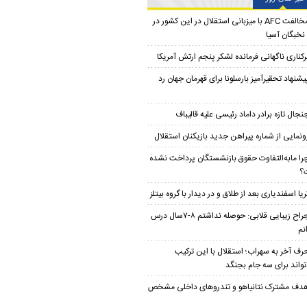
مخالفت AFC با میزبانی استقلال در این کشور در
نخبگان آسیا
رکناری ناگهانی فرمانده لشکر پنجم ارتش آمریکا
یشنهاد تحقیرآمیز بارسلونا برای قهرمان جهان رد
نجال تازه برادر داماد رئیسی علیه قالیباف
ونمایی از شماره پیراهن جدید بازیکنان استقلال
را مابه‌التفاوت حقوق بازنشستگان پرداخت نشده
؟
ریا اسفندیاری بعد از طلاق و در دیدار با گروه بیتلز
جراح زیبایی قلابی: حوصله نداشتم ۸-۷سال درس
نم
رف آخر به سهراب؛ استقلال با این ترکیب
تواند برای سه جام بجنگد
دف مشترک نتانیاهو و تندروهای داخلی مشخص