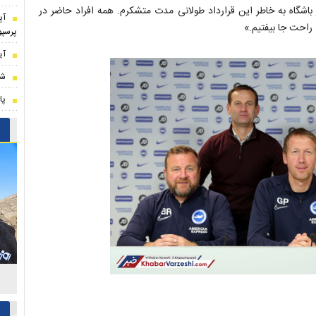
از باشگاه به خاطر این قرارداد طولانی مدت متشکرم. همه افراد حاضر در
​آ
راحت جا بیفتیم.»
پرسپو
آی
شو
پا