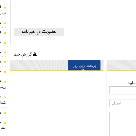
ا
برمی
ر
ا
ت
ر
گزارش خطا
م
پربحث ترین روز
م
ن
ایید
پرسپ
شماره 
و
ب
عقب‌