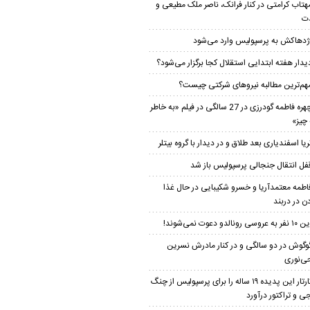
هتاب کرامتی در کنار فرانک، ناصر ملک مطیعی و
ت
ژدهاکش به پرسپولیس وارد می‌شود
یدار هفته ابتدایی استقلال کجا برگزار می‌شود؟
هم‌ترین مطالبه نیروهای شرکتی چیست؟
چهره فاطمه گودرزی در 27 سالگی در فیلم «به خاطر
چیز»
ریا اسفندیاری بعد طلاق و در دیدار با گروه بیتلر
فل انتقال جنجالی پرسپولیس باز شد
اطمه معتمدآریا و خسرو شکیبایی در حال غذا
ن در دربند
 نفر به عروسی رونالدو دعوت نمی‌شوند!
وگوش در دو سالگی و در کنار مادرش نسرین
‌نوری
تارتار این پدیده ۱۹ ساله را برای پرسپولیس از چنگ
ی و تراکتور درآورد