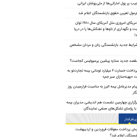
یب پر پول اماراتی‌ها از ملی‌پوشان ایرانی
رمول تعیین حقوق بازنشستگان اعلام شد
آمریکای امروزی مثل آمریکای سال ۱۹۸۰ توان
ت و نگهداری از ناو‌ها و نفتکش‌ها را در دریا
!
رایط جدید بازنشستگی زنان و مردان مشخص
قصد جدید ستاره پیشین پرسپولیس کجاست؟
پرداخت خسارت ۶ میلیارد تومانی بیمه تجارت‌نو به
 «بهینه‌سازان سبز جم»
یام مدیرعامل بیمه البرز به مناسبت فرارسیدن روز
ار
رگزاری چهارمین نشست هم اندیشی مدیران بیمه
ز با رؤسای تشکل‌های صنفی نمایندگان
پرطرفدار
مان پرداخت معوقات فروردین و اردیبهشت
شستگان اعلام شد؟