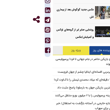
عکس جدید گوگوش بعد از بیماری
اش
رونمایی صابر ابر از گربه‌های لوکس
و کمیابش/عکس
بیننده های روز
ویژه روز
 بازیکن حاضر در جام جهانی تا فردا پرسپولیسی
ند
مربی افسانه‌ای ایتالیا چشم از جهان فروبست
‌اوت کرد!
ترین بازیکن جهان به بارسلونا پاسخ مثبت داد
ه پرسپولیس را با ۲ میلیون یورو منتقل می‌کنند
اره خارجی در آستانه بازگشت به استقلال/ خبر
برای سهراب