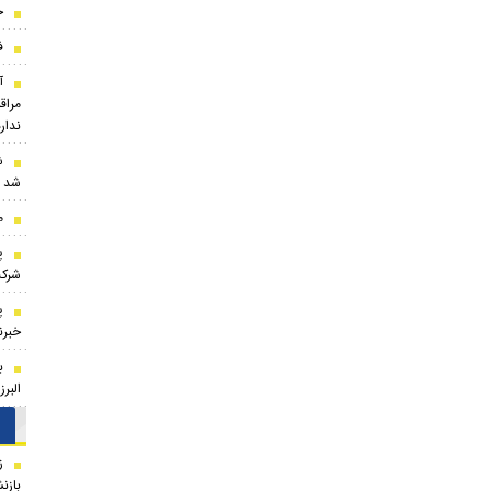
ج
ف
مراقب
ندارد
ش
شد
م
شرکت
پ
خبرنگ
ب
البر
ز
بازن