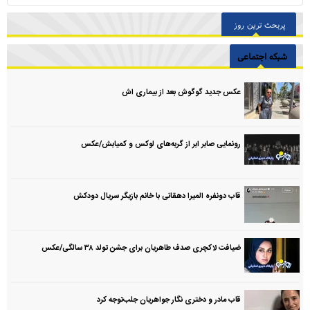
پربحث ترین روز
شبکه اجتماعی
عکس جدید گوگوش بعد از بیماری اش
رونمایی صابر ابر از گربه‌های لوکس و کمیابش/عکس
قاب دونفره المیرا دهقانی با خانم بازیگر سریال دودکش
ضیافت لاکچری صدف طاهریان برای جشن تولد ۳۸ سالگی‌/عکس
قاب مادر و دختری نگار جواهریان جلب‌توجه کرد