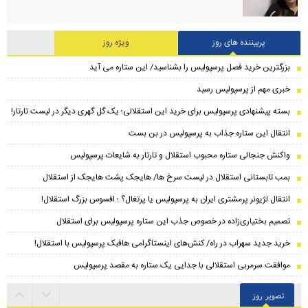
پربیننده های روز
ویژه روز
بزرگترین خرید فصل پرسپولیس را بشناسید/ این ستاره می آید
خبری مهم از پرسپولیس رسید
بسته پیشنهادی پرسپولیس برای خرید این استقلالی؛ یک گل گهری دیگر در لیست تارتار!
انتقال این ستاره جذاب به پرسپولیس در بن بست
واکنش جنجالی ستاره محبوب استقلال و تارتار به شایعات پرسپولیس
بمب تابستانی استقلال در لیست سرخ ها/ هایجک پشت هایجک از استقلال
انتقال لژیونر پرمشتری ایران به پرسپولیس یا پرتغال؟ ؛ افسوس بزرگ استقلال!
تصمیم بختیاری‌زاده در خصوص جذب این ستاره پرسپولیس برای استقلال
خرید جدید سهراب در راه/ کنش‌های اینستاگرامی هافبک پرسپولیس با استقلال!
موافقت سرمربی استقلالی با جدایی یک ستاره به مقصد پرسپولیس
تصویر روز