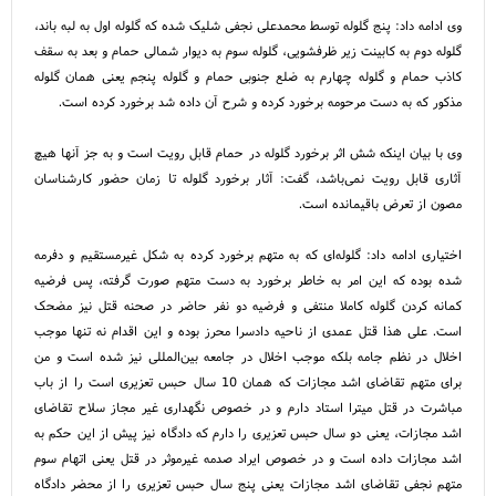
وی ادامه داد: پنج گلوله توسط محمدعلی نجفی شلیک شده که گلوله اول به لبه باند،
گلوله دوم به کابینت زیر ظرفشویی، گلوله سوم به دیوار شمالی حمام و بعد به سقف
کاذب حمام و گلوله چهارم به ضلع جنوبی حمام و گلوله پنجم یعنی همان گلوله
مذکور که به دست مرحومه برخورد کرده و شرح آن داده شد برخورد کرده است.
وی با بیان اینکه شش اثر برخورد گلوله در حمام قابل رویت است و به جز آنها هیچ
آثاری قابل رویت نمی‌باشد، گفت: آثار برخورد گلوله تا زمان حضور کارشناسان
مصون از تعرض باقیمانده است.
اختیاری ادامه داد: گلوله‌ای که به متهم برخورد کرده به شکل غیرمستقیم و دفرمه
شده بوده که این امر به خاطر برخورد به دست متهم صورت گرفته، پس فرضیه
کمانه کردن گلوله کاملا منتفی و فرضیه دو نفر حاضر در صحنه قتل نیز مضحک
است. علی هذا قتل عمدی از ناحیه دادسرا محرز بوده و این اقدام نه تنها موجب
اخلال در نظم جامه بلکه موجب اخلال در جامعه بین‌المللی نیز شده است و من
برای متهم تقاضای اشد مجازات که همان 10 سال حبس تعزیری است را از باب
مباشرت در قتل میترا استاد دارم و در خصوص نگهداری غیر مجاز سلاح تقاضای
اشد مجازات، یعنی دو سال حبس تعزیری را دارم که دادگاه نیز پیش از این حکم به
اشد مجازات داده است و در خصوص ایراد صدمه غیرموثر در قتل یعنی اتهام سوم
متهم نجفی تقاضای اشد مجازات یعنی پنج سال حبس تعزیری را از محضر دادگاه