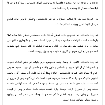
ندادند و با توجه به این موضوع دادسرا به رونوشت اوراق دسترسی پیدا کرد و صرفا
توانست قسمتی از پرونده را یادداشت کند.
وی افزود: سه نفر کارشناس سلاح و دو نفر کارشناس پزشکی قانونی برای انجام
مراحل کارشناسی پرونده انتخاب شدند.
نماینده دادستان در خصوص متهم نجفی گفت: متهم محمدعلی نجفی 66 ساله فعلا
بازداشت است. اتهامات مباشرت به قتل میترا استاد، حمل و نگهداری سلاح غیر
مجاز و ایراد صدمه بدنی غیرموثر در قتل و موضوع شلیک به کف دست چپ مقتوله
است و جرایم این متهم در تاریخ 7 خرداد به وقوع پیوسته است.
نماینده دادستان افزود: از جهت جنبه خصوصی جرم اولیای دم اعلام گذشت نمودند
و ضمن تشکر از آنها متهم از قصاص رهایی یافت و دادسرا از جهت جنبه عمومی
جرم از مفاد نظر هیات کارشناسی اطلاع پیدا کرد که طبق آن متهم آقای نجفی
آخرین شلیک خود را به کف دست مرحومه کرده است که این گلوله پس از خروج از
کف دست وارد بدن شده و مسیر آن مستقیم بوده که در قسمت فوقانی قفسه
سینه پس از سوراخ کردن پوست وارد قفسه سینه شده است و پس از ایجاد
سوراخ در بطن راست وارد فضای شکم شده و با ایجاد آسیب در کبد در پهلوی
راست متوفی متوقف شده است.