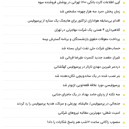
کپی اطلاعات کارت بانکی ۱۲۰۰ تهرانی در پوشش فروشنده میوه
زمان پخش «مرد سه هزار چهره» مشخص شد
اقدام بی‌سابقه هواداران تراکتور برای هایجک یک ستاره از پرسپولیس
کلاهبرداری ۴ همتی یک شرکت مهاجرتی در تهران
پرداخت معوقات حقوق بازنشستگان و برنامه گسترش بیمه
حساب‌‌های شرکت ملی نفت ایران بسته شد
شیراز، مقصد جدید کنسرت علیرضا قربانی شد
دردسر شیرین مهدی تارتار در پرسپولیس کهکشانی
بنر نصب شده در یک ساندویچی تکان‌دهنده شد
پرسپولیسیِ مورد علاقه قلعه‌نویی لژیونر شد
سه نکته از ردپای حامد بهداد در یک ماجرای جنایی
جنجالی در پرسپولیس/ عالیشاه، پورعلی و سرلک، هدیه پرسپولیس را رد کردند
امنیت شغلی؛ مهم‌ترین مطالبه نیروهای شرکتی
منصوب زاکانی ساعت ۱۲شب هم پاسخ شکایات را داد!