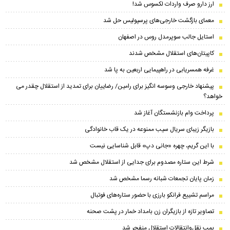
ارز دارو صرف واردات لکسوس شد!
معمای بازگشت خارجی‌های پرسپولیس حل شد
استایل جالب سوپرمدل روس در اصفهان
کاپیتان‌های استقلال مشخص شدند
غرفه همسریابی در راهپیمایی اربعین به پا شد
پیشنهاد خارجی وسوسه انگیز برای رامین/ رضاییان برای تمدید از استقلال چقدر می
خواهد؟
پرداخت وام بازنشستگان آغاز شد
بازیگر زیبای سریال سیب ممنوعه در یک قاب خانوادگی
با این گریم، چهره «جانی دپ» قابل شناسایی نیست
شرط این ستاره مصدوم برای جدایی از استقلال مشخص شد
زمان پایان تجمعات شبانه رسما مشخص شد
مراسم تشییع فرانکو بارزی با حضور ستاره‌های فوتبال
تصاویر تازه از بازیگران زن بامداد خمار در پشت صحنه
بمب نقل‌وانتقالات استقلال منفجر شد