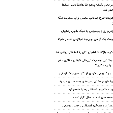
رانجام تکلیف پنجره نقل‌وانتقالاتی استقلال
ص شد
زئیات طرح جنجالی مجلس برای مدیریت تنگه
وس‌بازیِ وینیسیوس به سبک رامین رضاییان
یمت یک گوشی میان‌رده شیائومی همه را شوکه
کلیف بازگشت آنتونیو آدان به استقلال روشن شد
ره تبدیل وضعیت نیروهای شرکتی / قانون مانع
یا پیمانکاران؟
رار یک زوج با خودرو از آتش‌سوزی آخرالزمانی
زرگ‌ترین مشتری عربستان به سمت روسیه رفت
وییت تاجرنیا استقلالی‌ها را منفجر کرد
اجعه هیروشیما در حال تکرار است
یدار مرد همه‌کاره استقلال با حسن روحانی