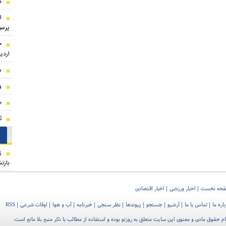
د
ا
پرسپ
ج
اردی
س
و
م
ث
ز
بازن
حه نخست
اخبار ورزشی
اخبار اقتصادی
اره ما
تماس با ما
آرشیو
جستجو
پیوندها
نظر سنجی
خبرنامه
آب و هوا
اوقات شرعی
RSS
م حقوق مادی و معنوی این سایت متعلق به روزنو بوده و استفاده از مطالب با ذکر منبع بلا مانع است.