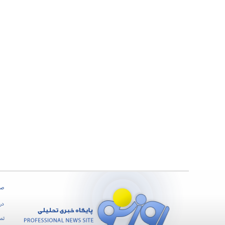
صف
درب
تما