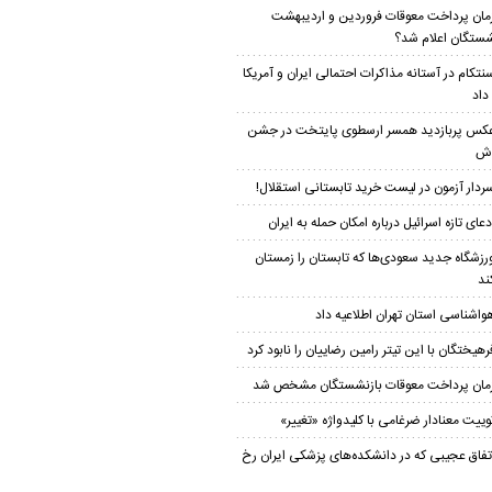
مان پرداخت معوقات فروردین و اردیبهشت
شستگان اعلام شد؟
نتکام در آستانه مذاکرات احتمالی ایران و آمریکا
داد
کس پربازدید همسر ارسطوی پایتخت در جشن
دش
ردار آزمون در لیست خرید تابستانی استقلال!
دعای تازه اسرائیل درباره امکان حمله به ایران
رزشگاه جدید سعودی‌ها که تابستان را زمستان
ند
واشناسی استان تهران اطلاعیه داد
رهیختگان با این تیتر رامین رضاییان را نابود کرد
مان پرداخت معوقات بازنشستگان مشخص شد
وییت معنادار ضرغامی با کلیدواژه «تغییر»
تفاق عجیبی که در دانشکده‌های پزشکی ایران رخ