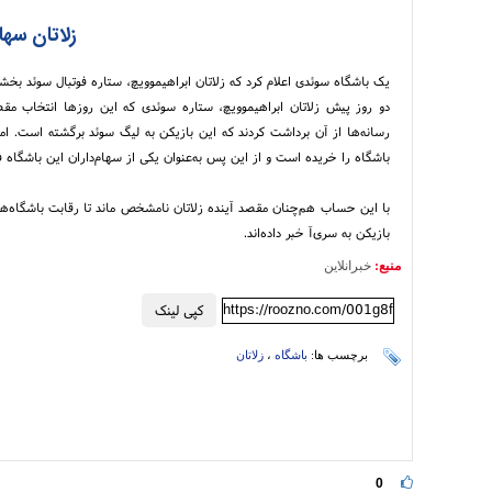
زلاتان سها
یک باشگاه سوئدی اعلام کرد که زلاتان ابراهیموویچ، ستاره فوتبال سوئد بخ
دو روز پیش زلاتان ابراهیموویچ، ستاره سوئدی که این روزها انتخاب م
رسانه‌ها از آن برداشت کردند که این بازیکن به لیگ سوئد برگشته است. اما
باشگاه را خریده است و از این پس به‌عنوان یکی از سهام‌داران این باشگاه ف
با این حساب هم‌چنان مقصد آینده زلاتان نامشخص ماند تا رقابت باشگاه‌های
بازیکن به سری‌آ خبر داده‌اند.
منبع:
خبرانلاین
https://roozno.com/001g8f
کپی لینک
برچسب ها:
باشگاه
،
زلاتان
0