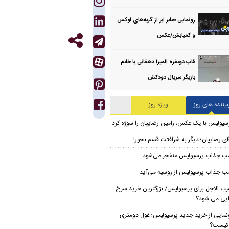
رونمایی صابر ابر از گربه‌های لوکس
و کمیابش/عکس
قاب دونفره المیرا دهقانی با خانم
بازیگر سریال دودکش
بیننده های روز
ویژه روز
سپولیس با یک عکس، رامین رضاییان را سوژه کرد
ای رضاییان؛ دیگر به شرافتت قسم نخور!
ب جذاب پرسپولیس منفجر می‌شود
ب جذاب پرسپولیس از روسیه می‌آید
ب الاجل برای پرسپولیس/ بزرگترین خرید سرخ
ایی می شود؟
نمایی از خرید جدید پرسپولیس؛ غول دومتری
ر کیست؟