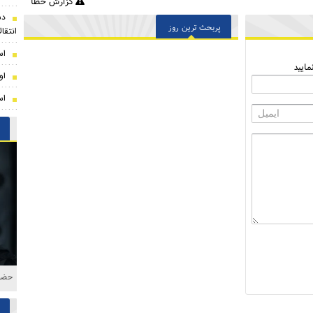
گزارش خطا
دس
پربحث ترین روز
انتقا
اس
ایید
او
اس
حضور