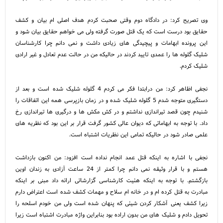
وی تصریح کرد: در دادگاه دوم وقتی صحبت کردم هدف اصلی ام بیان و کشف
حقایق بود درست است که یک قتل صورت گرفته ولی می خواهم حقایق بیان شود و
این پرونده ابهامات و پیچیدگی های زیادی داشت و نمی دانم چرا کارشناسان
شلیک گلوله ها را عمدی تایید کردند در حالیکه من در حالت عدم تعادل و غیر ارادی
شلیک کردم.
نجفی اظاهر کرد: من درابتدا فکر می کردم 4 گلوله شلیک شده است و بعد از
دستگیری متوجه شدم 5 گلوله شلیک شده و در زمان بازپرسی همه این اتفاقات را
شنیدم چون قصد تیراندازی نداشتم و در کش مکش ها و درگیری ها تیراندازی رخ
داد. با توجه به ابهاماتی که دیوان عالی کشور گرفت قرار بر این بود که نظریه های
علمی صادر شود در حالیکه تمامی این نظریات اشتباه است.
نجفی با اشاره به اینکه قتل عمد انجام نداده است افزود: من اکنون بازداشت
هستم و با قرار وثیقه نمی دانم چرا کمتر از 24 ساعت آزادی به زندان اوین
بازگشتم. با توجه به اینکه هئیت کارشناسی گزارشاتی ارائه داد مبنی بر اینکه
مبادرت به قتل کرده ام و در خانه ام سلاح و مهمات کشف شده است اعتراض دارم
زیرا کشف یعنی آشکار کردن شیئی که پنهان شده است ولی من خودم اسلحه را
تحویل دادم و شلیک های من بدون اراده بود بنابراین واژه مبادرت اشتباه است زیرا