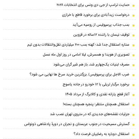
حمایت ترامپ از جی دی ونس برای انتخابات ۲۰۲۸
درخواست زیدآبادی برای برخورد قاطع با خرازی
بمب جذاب پرسپولیس از روسیه می‌آید
توقیف نیسان با راننده ۱۲ساله در قزوین
ستاره استقلال جدا شد؛ کهنه بمب ۲۰۰ میلیاردی نقل‌وانتقالات بدون تیم
تصویری از هویدا و همسرش، لیلا امامی در روز اول ماه عسل
مصرف لبنیات یک‌چهارم شد، باز هم شیر گران می‌شود
ضرب الاجل برای پرسپولیس/ بزرگترین خرید سرخ ها نهایی می شود؟
برخورد مرگبار تریلی با ۱۲ خودرو در جاده یاسوج
آغاز قطع یارانه نقدی و کالابرگ از مرداد ۱۴۰۵
استقلال همچنان منتظر؛ پنجره همچنان بسته!
جزئیات نقشه‌های جدیدی که در متروی تهران نصب شد
گسترش مسیحیت در جنوب عربستان و نجران در دورهٔ پادشاهی ذونواس
استقلال دوباره به رضاییان فرصت داد؟