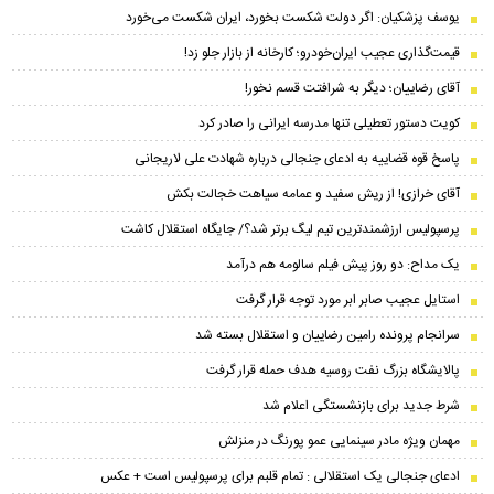
یوسف پزشکیان: اگر دولت شکست بخورد، ایران شکست می‌خورد
قیمت‌گذاری عجیب ایران‌خودرو؛ کارخانه از بازار جلو زد!
آقای رضاییان؛ دیگر به شرافتت قسم نخور!
کویت دستور تعطیلی تنها مدرسه ایرانی را صادر کرد
پاسخ قوه قضاییه به ادعای جنجالی درباره شهادت علی لاریجانی
آقای خرازی! از ریش سفید و عمامه سیاهت خجالت بکش
پرسپولیس ارزشمندترین تیم لیگ برتر شد؟/ جایگاه استقلال کاشت
یک مداح: دو روز پیش فیلم سالومه هم درآمد
استایل عجیب صابر ابر مورد توجه قرار گرفت
سرانجام پرونده رامین رضاییان و استقلال بسته شد
پالایشگاه بزرگ نفت روسیه هدف حمله قرار گرفت
شرط جدید برای بازنشستگی اعلام شد
مهمان ویژه مادر سینمایی عمو پورنگ در منزلش
ادعای جنجالی یک استقلالی : تمام قلبم برای پرسپولیس است + عکس