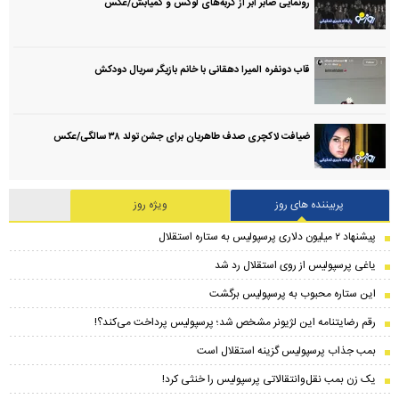
رونمایی صابر ابر از گربه‌های لوکس و کمیابش/عکس
قاب دونفره المیرا دهقانی با خانم بازیگر سریال دودکش
ضیافت لاکچری صدف طاهریان برای جشن تولد ۳۸ سالگی‌/عکس
پربیننده های روز
ویژه روز
پیشنهاد ۲ میلیون دلاری پرسپولیس به ستاره استقلال
یاغی پرسپولیس از روی استقلال رد شد
این ستاره محبوب به پرسپولیس برگشت
رقم رضایتنامه این لژیونر مشخص شد؛ پرسپولیس پرداخت می‌کند؟!
بمب جذاب پرسپولیس گزینه استقلال است
یک زن بمب نقل‌وانتقالاتی پرسپولیس را خنثی کرد!