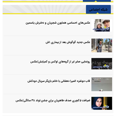
شبکه اجتماعی
عکس‌های احساسی همایون شجریان و دخترش یاسمین
عکس جدید گوگوش بعد از بیماری اش
رونمایی صابر ابر از گربه‌های لوکس و کمیابش/عکس
قاب دونفره المیرا دهقانی با خانم بازیگر سریال دودکش
ضیافت لاکچری صدف طاهریان برای جشن تولد ۳۸ سالگی‌/عکس