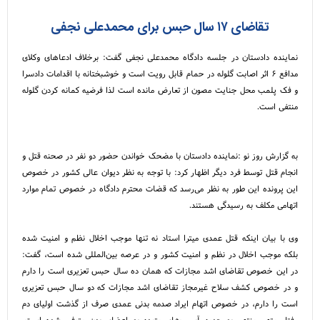
تقاضای ۱۷ سال حبس برای محمدعلی نجفی
نماینده دادستان در جلسه دادگاه محمدعلی نجفی گفت: برخلاف ادعا‌های وکلای
مدافع ۶ اثر اصابت گلوله در حمام قابل رویت است و خوشبختانه با اقدامات دادسرا
و فک پلمب محل جنایت مصون از تعارض مانده است لذا فرضیه کمانه کردن گلوله
منتفی است.
به گزارش روز نو :نماینده دادستان با مضحک خواندن حضور دو نفر در صحنه قتل و
انجام قتل توسط فرد دیگر اظهار کرد: با توجه به نظر دیوان عالی کشور در خصوص
این پرونده این طور به نظر می‌رسد که قضات محترم دادگاه در خصوص تمام موارد
اتهامی مکلف به رسیدگی هستند.
وی با بیان اینکه قتل عمدی میترا استاد نه تنها موجب اخلال نظم و امنیت شده
بلکه موجب اخلال در نظم و امنیت کشور و در عرصه بین‌المللی شده است، گفت:
در این خصوص تقاضای اشد مجازات که همان ده سال حبس تعزیری است را دارم
و در خصوص کشف سلاح غیرمجاز تقاضای اشد مجازات که دو سال حبس تعزیری
است را دارم، در خصوص اتهام ایراد صدمه بدنی عمدی صرف از گذشت اولیای دم
رفتار متهم منتهی به حدود آسیب‌های متعدد به اعضای بدن متوفی شده است،