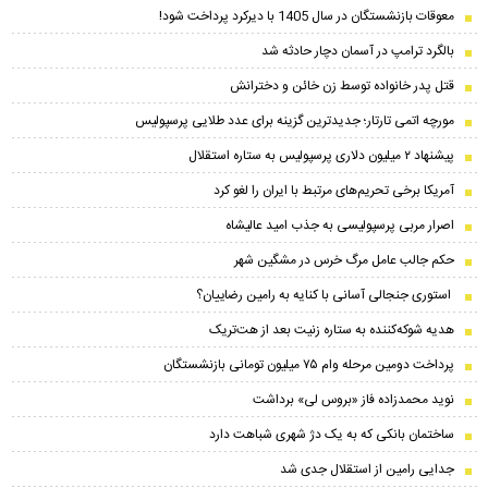
معوقات بازنشستگان در سال 1405 با دیرکرد پرداخت شود!
بالگرد ترامپ در آسمان دچار حادثه شد
قتل پدر خانواده توسط زن خائن و دخترانش
مورچه اتمی تارتار؛ جدیدترین گزینه برای عدد طلایی پرسپولیس
پیشنهاد ۲ میلیون دلاری پرسپولیس به ستاره استقلال
آمریکا برخی تحریم‌های مرتبط با ایران را لغو کرد
اصرار مربی پرسپولیسی به جذب امید عالیشاه
حکم جالب عامل مرگ خرس در مشگین‌ شهر
استوری جنجالی آسانی با کنایه به رامین رضاییان؟
هدیه شوکه‌کننده به ستاره زنیت بعد از هت‌تریک
پرداخت دومین مرحله وام ۷۵ میلیون تومانی بازنشستگان
نوید محمدزاده فاز «بروس لی» برداشت
ساختمان بانکی که به یک دژ شهری شباهت دارد
جدایی رامین از استقلال جدی شد