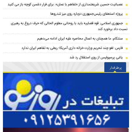
عصبانیت حسین شریعتمداری از «تفاهم با عمان»: برای فرار دشمن کوچه باز می کنید
پروژه استعفای رئیس‌جمهوری دوباره روی میز تندروها
جمهوری اسلامی: قوه قضاییه باید با روحانی معلوم الحالی که حرف دروغ به رهبری
نسبت داد برخورد کند
سنتکام: ما همچنان به اعمال محاصره علیه ایران ادامه می‌دهیم
فارس: لغو چند تحریم وزارت خزانه داری آمریکا؛ ربطی به تفاهم ایران ندارد
یاغی پرسپولیس از روی استقلال رد شد
پرطرفدار