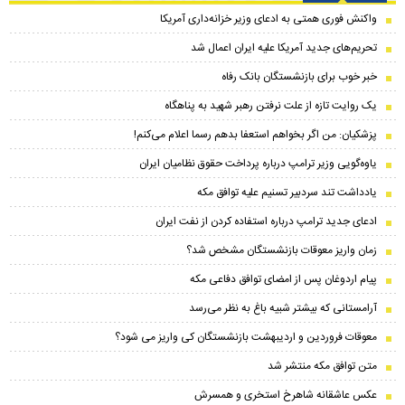
واکنش فوری همتی به ادعای وزیر خزانه‌داری آمریکا
تحریم‌های جدید آمریکا علیه ایران اعمال شد
خبر خوب برای بازنشستگان بانک رفاه
یک روایت تازه از علت نرفتن رهبر شهید به پناهگاه
پزشکیان: من اگر بخواهم استعفا بدهم رسما اعلام می‌کنم!
یاوه‌گویی وزیر ترامپ درباره پرداخت حقوق نظامیان ایران
یادداشت تند سردبیر تسنیم علیه توافق مکه
ادعای جدید ترامپ درباره استفاده کردن از نفت ایران
زمان واریز معوقات بازنشستگان مشخص شد؟
پیام اردوغان پس از امضای توافق دفاعی مکه
آرامستانی که بیشتر شبیه باغ به نظر می‌رسد
معوقات فروردین و اردیبهشت بازنشستگان کی واریز می شود؟
متن توافق مکه منتشر شد
عکس عاشقانه شاهرخ استخری و همسرش