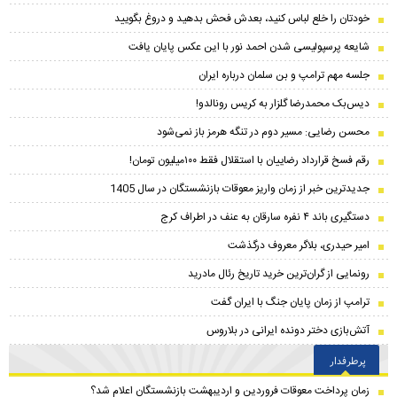
خودتان را خلع لباس کنید، بعدش فحش بدهید و دروغ بگویید
شایعه پرسپولیسی شدن احمد نور با این عکس پایان یافت
جلسه مهم ترامپ و بن سلمان درباره ایران
دیس‌بک محمدرضا گلزار به کریس رونالدو!
محسن رضایی: مسیر دوم در تنگه هرمز باز نمی‌شود
رقم فسخ قرارداد رضاییان با استقلال فقط ۱۰۰میلیون تومان!
جدیدترین خبر از زمان واریز معوقات بازنشستگان در سال 1405
دستگیری باند ۴ نفره سارقان به عنف در اطراف کرج
امیر حیدری، بلاگر معروف درگذشت
رونمایی از گران‌ترین خرید تاریخ رئال مادرید
ترامپ از زمان پایان جنگ با ایران گفت
آتش‌بازی دختر دونده ایرانی در بلاروس
پرطرفدار
زمان پرداخت معوقات فروردین و اردیبهشت بازنشستگان اعلام شد؟