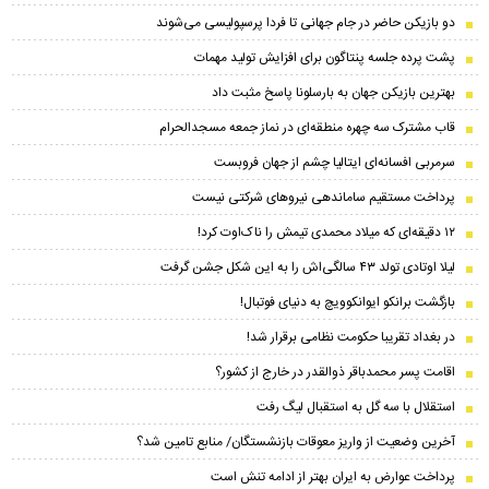
دو بازیکن حاضر در جام جهانی تا فردا پرسپولیسی می‌شوند
پشت پرده جلسه پنتاگون برای افزایش تولید مهمات
بهترین بازیکن جهان به بارسلونا پاسخ مثبت داد
قاب مشترک سه چهره منطقه‌ای در نماز جمعه مسجدالحرام
سرمربی افسانه‌ای ایتالیا چشم از جهان فروبست
پرداخت مستقیم ساماندهی نیروهای شرکتی نیست
۱۲ دقیقه‌ای که میلاد محمدی تیمش را ناک‌اوت کرد!
لیلا اوتادی تولد ۴۳ سالگی‌اش را به این شکل جشن گرفت
بازگشت برانکو ایوانکوویچ به دنیای فوتبال!
در بغداد تقریبا حکومت نظامی برقرار شد!
اقامت پسر محمدباقر ذوالقدر در خارج از کشور؟
استقلال با سه گل به استقبال لیگ رفت
آخرین وضعیت از واریز معوقات بازنشستگان/ منابع تامین شد؟
پرداخت عوارض به ایران بهتر از ادامه تنش است