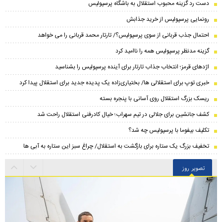
دست رد گزینه محبوب استقلال به باشگاه پرسپولیس
رونمایی پرسپولیس از خرید جذابش
احتمال جذب قربانی از سوی پرسپولیس؟/ تارتار محمد قربانی را می خواهد
گزینه مدنظر پرسپولیس همه را ناامید کرد
اژدهای قرمز؛ انتخاب جذاب تارتار برای آینده پرسپولیس را بشناسید
خبری توپ برای استقلالی ها/ بختیاری‌زاده یک پدیده جدید برای استقلال پیدا کرد
ریسک بزرگ استقلال روی آسانی با پنجره بسته
کشف جانشین برای جلالی در تیم سهراب؛ خیال کادرفنی استقلال راحت شد
تکلیف بیفوما با پرسپولیس چه شد؟
تخفیف بزرگ یک ستاره برای بازگشت به استقلال/ چراغ سبز این ستاره به آبی ها
تصویر روز