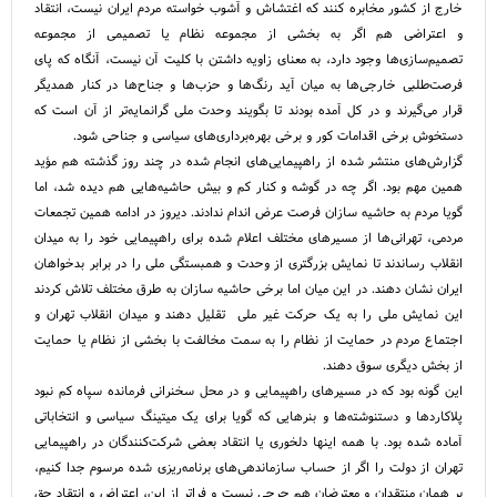
خارج از کشور مخابره کنند که اغتشاش و آشوب خواسته مردم ایران نیست، انتقاد
و اعتراضی هم اگر به بخشی از مجموعه نظام یا تصمیمی از مجموعه
تصمیم‌سازی‌ها وجود دارد، به معنای زاویه داشتن با کلیت آن نیست، آنگاه که پای
فرصت‌طلبی خارجی‌ها به میان آید رنگ‌ها و حزب‌ها و جناح‌ها در کنار همدیگر
قرار می‌گیرند و در کل آمده بودند تا بگویند وحدت ملی گرانمایه‌تر از آن است که
دستخوش برخی اقدامات کور و برخی بهره‌برداری‌های سیاسی و جناحی شود.
گزارش‌های منتشر شده از راهپیمایی‌های انجام شده در چند روز گذشته هم مؤید
همین مهم بود. اگر چه در گوشه و کنار کم و بیش حاشیه‌هایی هم دیده شد، اما
گویا مردم به حاشیه سازان فرصت عرض اندام ندادند. دیروز در ادامه همین تجمعات
مردمی، تهرانی‌ها از مسیرهای مختلف اعلام شده برای راهپیمایی خود را به میدان
انقلاب رساندند تا نمایش بزرگتری از وحدت و همبستگی ملی را در برابر بدخواهان
ایران نشان دهند. در این میان اما برخی حاشیه سازان به طرق مختلف تلاش کردند
این نمایش ملی را به یک حرکت غیر ملی تقلیل دهند و میدان انقلاب تهران و
اجتماع مردم در حمایت از نظام را به سمت مخالفت با بخشی از نظام یا حمایت
از بخش دیگری سوق دهند.
این گونه بود که در مسیرهای راهپیمایی و در محل سخنرانی فرمانده سپاه کم نبود
پلاکاردها و دستنوشته‌ها و بنرهایی که گویا برای یک میتینگ سیاسی و انتخاباتی
آماده شده بود. با همه اینها دلخوری یا انتقاد بعضی شرکت‌کنندگان در راهپیمایی
تهران از دولت را اگر از حساب سازماندهی‌های برنامه‌ریزی شده مرسوم جدا کنیم،
بر همان منتقدان و معترضان هم حرجی نیست و فراتر از این، اعتراض و انتقاد حق