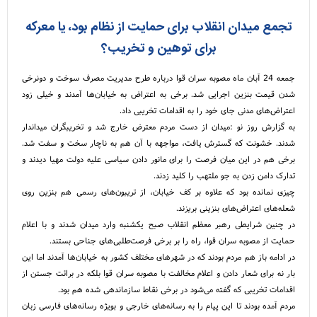
تجمع میدان انقلاب برای حمایت از نظام بود، یا معرکه
برای توهین و تخریب؟
جمعه 24 آبان ماه مصوبه سران قوا درباره طرح مدیریت مصرف سوخت و دونرخی
شدن قیمت بنزین اجرایی شد. برخی به اعتراض به خیابان‌ها آمدند و خیلی زود
اعتراض‌های مدنی جای خود را به اقدامات تخریبی داد.
به گزارش روز نو :میدان از دست مردم معترض خارج شد و تخریبگران میداندار
شدند. خشونت که گسترش یافت، مواجهه با آن هم به ناچار سخت و سفت شد.
برخی هم در این میان فرصت را برای مانور دادن سیاسی علیه دولت مهیا دیدند و
تدارک دامن زدن به جو ملتهب را کلید زدند.
چیزی نمانده بود که علاوه بر کف خیابان، از تریبون‌های رسمی هم بنزین روی
شعله‌های اعتراض‌های بنزینی بریزند.
در چنین شرایطی رهبر معظم انقلاب صبح یکشنبه وارد میدان شدند و با اعلام
حمایت از مصوبه سران قوا، راه را بر برخی فرصت‌طلبی‌های جناحی بستند.
در ادامه باز هم مردم بودند که در شهرهای مختلف کشور به خیابان‌ها آمدند اما این
بار نه برای شعار دادن و اعلام مخالفت با مصوبه سران قوا بلکه در برائت جستن از
اقدامات تخریبی که گفته می‌شود در برخی نقاط سازماندهی شده هم بود.
مردم آمده بودند تا این پیام را به رسانه‌های خارجی و بویژه رسانه‌های فارسی زبان