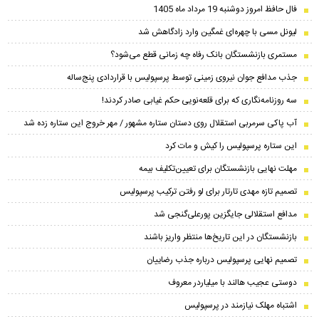
فال حافظ امروز دوشنبه 19 مرداد ماه 1405
لیونل مسی با چهره‌ای غمگین وارد زادگاهش شد
مستمری بازنشستگان بانک رفاه چه زمانی قطع می‌شود؟
جذب مدافع جوان نیروی زمینی توسط پرسپولیس با قراردادی پنج‌ساله
سه روزنامه‌نگاری که برای قلعه‌نویی حکم غیابی صادر کردند!
آب پاکی سرمربی استقلال روی دستان ستاره مشهور / مهر خروج این ستاره زده شد
این ستاره پرسپولیس را کیش و مات کرد
مهلت نهایی بازنشستگان برای تعیین‌تکلیف بیمه
تصمیم تازه مهدی تارتار برای لو رفتن ترکیب پرسپولیس
مدافع استقلالی جایگزین پورعلی‌گنجی شد
بازنشستگان در این تاریخ‌ها منتظر واریز باشند
تصمیم نهایی پرسپولیس درباره جذب رضاییان
دوستی عجیب هالند با میلیاردر معروف
اشتباه مهلک نیازمند در پرسپولیس