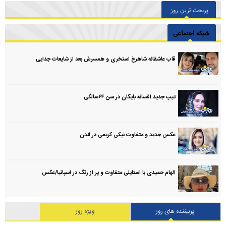
پربحث ترین روز
شبکه اجتماعی
قاب عاشقانه شاهرخ استخری و همسرش بعد از شایعات جدایی
تیپ جدید افسانه بایگان در سن ۶۴سالگی
عکس جدید و متفاوت نیکی کریمی در لندن
الهام حمیدی با استایلی متفاوت و پر از رنگ در اسپانیا/عکس
پربیننده های روز
ویژه روز