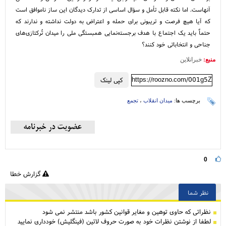
آنهاست. اما نکته قابل تأمل و سؤال اساسی از تدارک دیدگان این ساز ناموافق است
که آیا هیچ فرصت و تریبونی برای حمله و اعتراض به دولت نداشته و ندارند که
حتماً باید یک اجتماع با هدف برجسته‌نمایی همبستگی ملی را میدان تُرکتازی‌های
جناحی و انتخاباتی خود کنند؟
منبع:
خبرانلاین
https://roozno.com/001g5Z
کپی لینک
برچسب ها:
میدان انقلاب
،
تجمع
0
گزارش خطا
نظر شما
نظراتی كه حاوی توهین و مغایر قوانین کشور باشد منتشر نمی شود
لطفا از نوشتن نظرات خود به صورت حروف لاتین (فینگلیش) خودداری نمایید