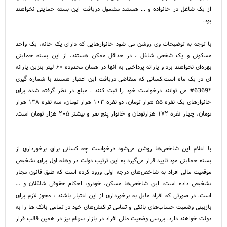
از یک شاغل در خانواده و ... هستند مشمول دریافت این بسته حمایتی نخواهند
بود.
با توجه به توضیحات وی روشن می شود خانوارهایی که دارای یک خانه، یک واحد
مسکونی و یک شخص شاغل ، در حداقل ممکن هستند، از این بسته حمایتی
بهره‌ای نخواهند برد و یارانه پرداختی به آنها در همان محدوده ۶۰ لیتر بنزین یارانه
ای در یک ماه است.کسانی که متقاضی دریافت این اعتبار هستند با شماره گیری
*6369# می توانند درخواست خود را ثبت کنند . مبلغ در نظر گرفته شده برای
خانوارهای یک نفره ۵۵ هزار تومان، دو نفره ۱۰۳ هزار تومان، سه نفره ۱۳۸ هزار
تومان، چهار نفره ۱۷۲ هزارتومان و خانوار پنج نفر و بیشتر ۲۰۵ هزار تومان است.
با اعلام این شاخص‌ها روشن می‌شود درخواست چه کسانی برای برخورداری از
بسته حمایتی مود تایید قرار می‌گیرد به این ترتیب دولت در وهله اول برای تشخیص
موقعیت مالی افراد به شاخص‌های درجه اولی ورود کرده است که طبق قانون مجاز
تشخیص داده است، این شاخص‌ها مسکن، خودرو، احکام حقوقی شاغلان و ...
است. در صورتی که افراد مایل به برخورداری از این اعتبار باشند ، مجوز لازم برای
بازبینی وضعیت حساب‌های بانکی و تمامی تراکنش‌های خود در تمامی بانک ها را به
دولت خواهند دارد. بررسی وضعیت مالی افراد در بازار سهام نیز در همین قالب قرار