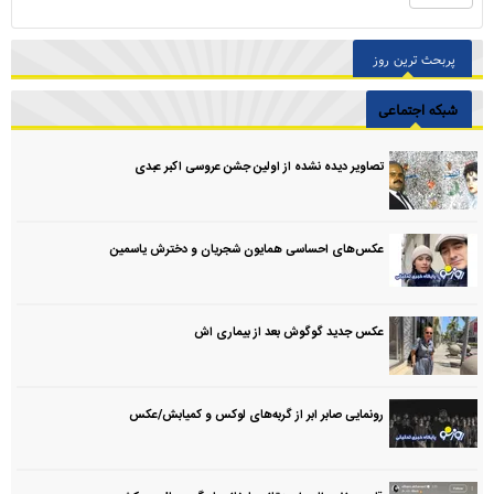
پربحث ترین روز
شبکه اجتماعی
تصاویر دیده نشده از اولین جشن عروسی اکبر عبدی
عکس‌های احساسی همایون شجریان و دخترش یاسمین
عکس جدید گوگوش بعد از بیماری اش
رونمایی صابر ابر از گربه‌های لوکس و کمیابش/عکس