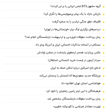
گروه مشهور BTS لباس ایرانی را بر تن کردند!
بازیکن مازاد با یک پیام پرسپولیسی‌ها را نگران کرد!
قالیباف نطق جنگی ترامپ را به سخره گرفت
دردسرهای برگزاری لیگ برتر؛ خوزستانی‌ها در تهران!
زمان پرداخت معوقات فروردین و اردیبهشت بازنشستگان اعلام شد؟
سنتکام در آستانه مذاکرات احتمالی ایران و آمریکا پیام داد
عکس پربازدید همسر ارسطوی پایتخت در جشن تولدش
سردار آزمون در لیست خرید تابستانی استقلال!
ادعای تازه اسرائیل درباره امکان حمله به ایران
ورزشگاه جدید سعودی‌ها که تابستان را زمستان می‌کند
هواشناسی استان تهران اطلاعیه داد
فرهیختگان با این تیتر رامین رضاییان را نابود کرد
زمان پرداخت معوقات بازنشستگان مشخص شد
توییت معنادار ضرغامی با کلیدواژه «تغییر»