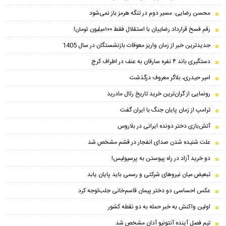
محسن رضایی: مسیر دوم در تنگه هرمز باز نمی‌شود
رقم فسخ قرارداد رضاییان با استقلال فقط ۱۰۰میلیون تومان!
جدیدترین خبر از زمان واریز معوقات بازنشستگان در سال 1405
دستگیری باند ۴ نفره سارقان به عنف در اطراف کرج
امیر حیدری، بلاگر معروف درگذشت
رونمایی از گران‌ترین خرید تاریخ رئال مادرید
ترامپ از زمان پایان جنگ با ایران گفت
آتش‌بازی دختر دونده ایرانی در بلاروس
علت شنیده شدن صدای انفجار در قشم مشخص شد
دو خرید آزاد در راه پیوستن به پرسپولیس!
تبعیض میان نیروهای شرکتی و رسمی باید پایان یابد
عکس احساسی دو دختر پیمان‌ قاسم‌خانی جلب‌توجه کرد
اولین واکنش به خبر حمله به دو نقطه کشور
تیم فصل آینده آنتونیو آدان مشخص شد