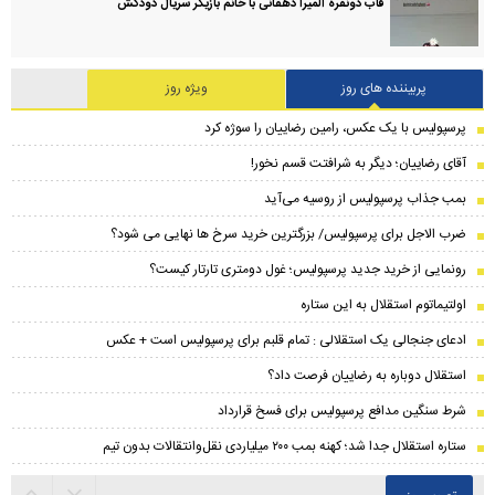
قاب دونفره المیرا دهقانی با خانم بازیگر سریال دودکش
پربیننده های روز
ویژه روز
پرسپولیس با یک عکس، رامین رضاییان را سوژه کرد
آقای رضاییان؛ دیگر به شرافتت قسم نخور!
بمب جذاب پرسپولیس از روسیه می‌آید
ضرب الاجل برای پرسپولیس/ بزرگترین خرید سرخ ها نهایی می شود؟
رونمایی از خرید جدید پرسپولیس؛ غول دومتری تارتار کیست؟
اولتیماتوم استقلال به این ستاره
ادعای جنجالی یک استقلالی : تمام قلبم برای پرسپولیس است + عکس
استقلال دوباره به رضاییان فرصت داد؟
شرط سنگین مدافع پرسپولیس برای فسخ قرارداد
ستاره استقلال جدا شد؛ کهنه بمب ۲۰۰ میلیاردی نقل‌وانتقالات بدون تیم
تصویر روز