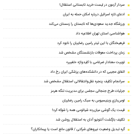
سردار آزمون در لیست خرید تابستانی استقلال!
ادعای تازه اسرائیل درباره امکان حمله به ایران
ورزشگاه جدید سعودی‌ها که تابستان را زمستان می‌کند
هواشناسی استان تهران اطلاعیه داد
فرهیختگان با این تیتر رامین رضاییان را نابود کرد
زمان پرداخت معوقات بازنشستگان مشخص شد
توییت معنادار ضرغامی با کلیدواژه «تغییر»
اتفاق عجیبی که در دانشکده‌های پزشکی ایران رخ داد
سرانجام تکلیف پنجره نقل‌وانتقالاتی استقلال مشخص شد
جزئیات طرح جنجالی مجلس برای مدیریت تنگه هرمز
لوس‌بازیِ وینیسیوس به سبک رامین رضاییان
قیمت یک گوشی میان‌رده شیائومی همه را شوکه کرد!
تکلیف بازگشت آنتونیو آدان به استقلال روشن شد
گره تبدیل وضعیت نیروهای شرکتی / قانون مانع است یا پیمانکاران؟