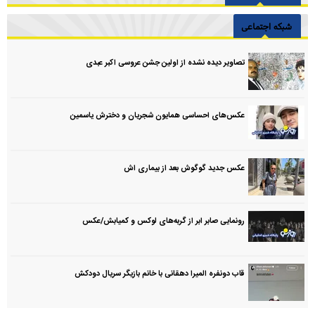
شبکه اجتماعی
تصاویر دیده نشده از اولین جشن عروسی اکبر عبدی
عکس‌های احساسی همایون شجریان و دخترش یاسمین
عکس جدید گوگوش بعد از بیماری اش
رونمایی صابر ابر از گربه‌های لوکس و کمیابش/عکس
قاب دونفره المیرا دهقانی با خانم بازیگر سریال دودکش