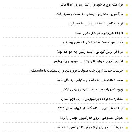
فرار یک زوج با خودرو از آتش‌سوزی آخرالزمانی
بزرگ‌ترین مشتری عربستان به سمت روسیه رفت
توییت تاجرنیا استقلالی‌ها را منفجر کرد
فاجعه هیروشیما در حال تکرار است
دیدار مرد همه‌کاره استقلال با حسن روحانی
در آخر الزمان کیهانی، آینده زمین چه خواهد بود؟
ادعای عجیب درباره قانون‌شکنی سرمربی پرسپولیس
جزییات جدید از پرداخت معوقات فروردین و اردیبهشت بازنشستگان
سحر دولتشاهی: هدفم بی‌احترامی به اذان نبود
ورود تجهیزات جدید به یگان‌های رزمی ارتش
مذاکره مخفیفانه پرسپولیس با یک فوق ستاره
ثریا اسفندیاری در کاخ گلستان تهران؛ سال ۱۳۳۰
هوش مصنوعی آبروی فدراسیون فوتبال را برد!
تاریخ آغاز و پایان اوج بارش‌ها در کشور اعلام شد