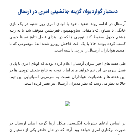
دستیار گواردیولا، گزینه جانشینی امری در آرسنال
آرسنال در ادامه روند ضعیف خود با اونای امری روز شنبه در یک بازی
خانگی با تساوی 2-2 مقابل ساوتهمپتون قعرنشین متوقف شد تا به رتبه
هشتم جدول سقوط کند. توپچی ها که در ابتدای فصل نتایج نسبتا خوبی
کسب کرده بودند حالا با یک افت فاحش روبرو شده اند؛ موضوعی که نا
امیدی هواداران آرسنال را در پی داشته است.
طی هفته های اخیر سران آرسنال اعلام کرده بودند که اونای امری تا پایان
فصل سرمربی این تیم خواهد ماند اما با توجه به نتایج ضعیف توپچی ها در
این هفته ها و عصبانیت هواداران نسبت به سرمربی اسپانیایی این تیم،
حالا به نظر می رسد که نظر مدیران آرسنال نیز تغییر کرده است.
بر اساس ادعای نشریات انگلیسی، میکل آرتتا گزینه اصلی آرسنال در
صورت برکناری امری خواهد بود. آرتتا که در حال حاضر یکی از دستیاران